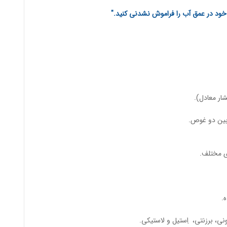
ود در عمق آب را فراموش نشدنی کنید."
ر معادل).
بین دو غوص.
ی مختلف.
.
نی، برزنتی، اِستیل و لاستیکی.