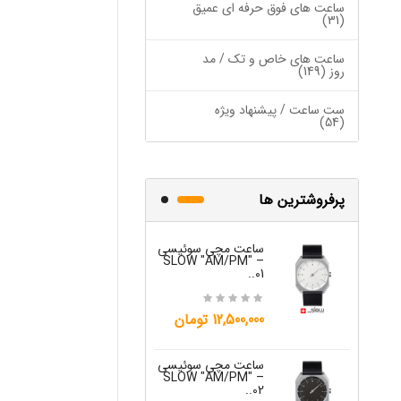
ساعت های فوق حرفه ای عمیق
(31)
ساعت های خاص و تک / مد
روز (149)
ست ساعت / پیشنهاد ویژه
(54)
پرفروشترین ها
ساعت مچی سوئیسی
ساعت مچی س
W "JO" – 03..
SLOW "AM/PM" –
01..
15,000,000 تومان
12,500,000 تومان
ساعت مچی س
ساعت مچی سوئیسی
W "JO" – 04..
SLOW "AM/PM" –
02..