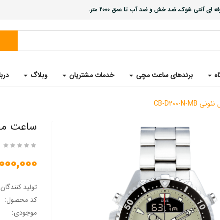
ی آنتی شوک، ضد خش و ضد آب تا عمق 2000 متر.
اه
برندهای ساعت مچی
خدمات مشتریان
وبلاگ
دربا
CB-D200-N
ساعت مچی غ
20,000,000 
تولید کنندگان
کد محصول:
موجودی: