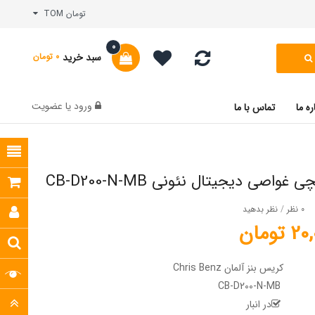
تومان TOM
0
سبد خرید
0 تومان
ورود
یا
عضویت
ره ما
تماس با ما
واصی دیجیتال نئونی CB-D200-N-MB
0 نظر
/
نظر بدهید
تومان
کریس بنز آلمان Chris Benz
CB-D200-N-MB
در انبار