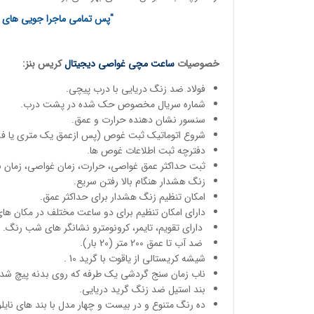
"پس تمامی ماجرا جویی های خ
خصوصیات
ساعت مچی
غواصی دیجیتال
کریس بنز:
فولاد ضد زنگ دریایی با درب پیچی.
شماره سریال مخصوص حک شده در پشت درب.
سنسور نشان دهنده حرارت و عمق.
شروع اتوماتیک ثبت غوص (پس ازعمق یک متری یا فشا
دفترچه ثبت اطلاعات غوص ها.
ثبت حداکثر عمق غواصی، حرارت، زمان غواصی، زمان 
زنگ هشدار هنگام بالا رفتن سریع.
امکان تنظیم زنگ هشدار برای حداکثر عمق.
دارای امکان تنظیم برای دو ساعت مختلف در مکان ها
دارای تقویم، تایمر، کرونومترو نشانگر های شب رنگ.
ضد آب تا عمق 200 متر (20 بار).
شیشه کریستالی از یاقوت با گرید 10 .
ناب زمان سنج گردشی یک طرفه که روی بدنه پیچ شده
بند استیل ضد زنگ گرید دریایی.
ده رنگ متنوع و در بیست و چهار مدل با بند های نایلو