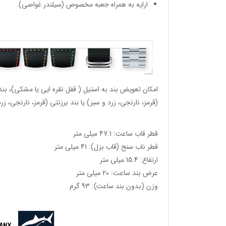
ارایه به همراه جعبه مخصوص (سیلندر غواصی).
امکان تعویض بند به استیل ( قفل نقره ایی یا مشکی)، بن
(قرمز، نارنجی، زرد و سبز) یا بند برزنتی (قرمز، نارنجی، زر
قطر قاب ساعت: 47.1 میلی متر
وئیسی
قطر ناب سنج (قاب بزل): 41 میلی متر
SLO
ارتفاع: 15.4 میلی متر
عرض بند ساعت: 20 میلی متر
وزن (بدون بند ساعت): 93 گرم
وئیسی
SLO