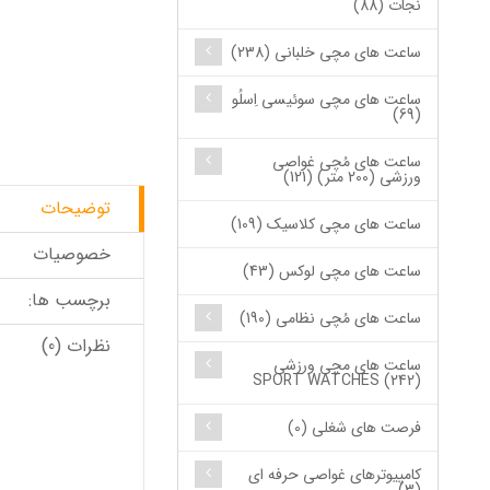
نجات (88)
ساعت های مچی خلبانی (238)
ساعت های مچی سوئیسی اِسلُو
(69)
ساعت های مُچی غواصی
ورزشی (200 متر) (121)
توضیحات
ساعت های مچی کلاسیک (109)
خصوصیات
ساعت های مچی لوکس (43)
برچسب ها:
ساعت های مُچی نظامی (190)
نظرات (0)
ساعت های مچی ورزشی
SPORT WATCHES (242)
فرصت های شغلی (0)
کامپیوترهای غواصی حرفه ای