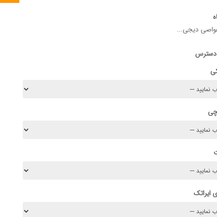
ه
اصی دیجی...
 دسترس
کی
چی
 ایراتک