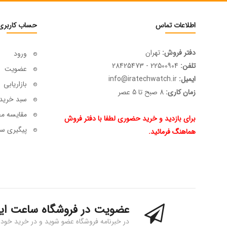
اطلاعات تماس
حساب کاربری
دفتر فروش:
تهران
ورود
تلفن:
22500904 - 28425473
عضویت
ایمیل:
info@iratechwatch.ir
بازاریابی
زمان کاری:
8 صبح تا 5 عصر
سبد خرید
مقایسه م
برای بازدید و خرید حضوری لطفا با دفتر فروش
پیگیری سف
هماهنگ فرمائید.
عضویت در فروشگاه ساعت ای
در خبرنامه فروشگاه عضو شوید و در خرید خود 15% تخفیف بگیرید!