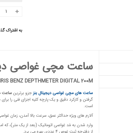
به اشتراک گذ
ساعت مچی غواصی دیجیتال ن
RIS BENZ DEPTHMETER DIGITAL 200M
ساعت های مچی
غواصی دیجیتال بنز
جزو برترین
ساعت ه
گرفتن و کارکرد دقیق و یک پارچه کلیه اجزای فنی را برا
است.
آلارم های ویژه حداکثر عمق، سرعت بالا آمدن، زمان غو
وارد شدن به مُد غواصی اتوماتیک (بعد از یک متر)، که ام
از دفترچه ثبت غوص 4 عددی بهره می برد.