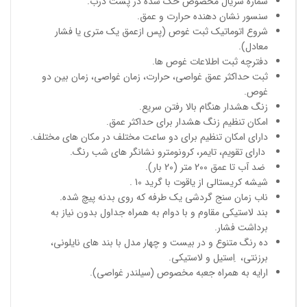
شماره سریال مخصوص حک شده در پشت درب.
سنسور نشان دهنده حرارت و عمق.
شروع اتوماتیک ثبت غوص (پس ازعمق یک متری یا فشار
معادل).
دفترچه ثبت اطلاعات غوص ها.
ثبت حداکثر عمق غواصی، حرارت، زمان غواصی، زمان بین دو
غوص.
زنگ هشدار هنگام بالا رفتن سریع.
امکان تنظیم زنگ هشدار برای حداکثر عمق.
دارای امکان تنظیم برای دو ساعت مختلف در مکان های مختلف.
دارای تقویم، تایمر، کرونومترو نشانگر های شب رنگ.
ضد آب تا عمق 200 متر (20 بار).
شیشه کریستالی از یاقوت با گرید 10 .
ناب زمان سنج گردشی یک طرفه که روی بدنه پیچ شده.
بند لاستیکی مقاوم و با دوام به همراه جداول بدون نیاز به
برداشت فشار.
ده رنگ متنوع و در بیست و چهار مدل با بند های نایلونی،
برزنتی، اِستیل و لاستیکی.
ارایه به همراه جعبه مخصوص (سیلندر غواصی).