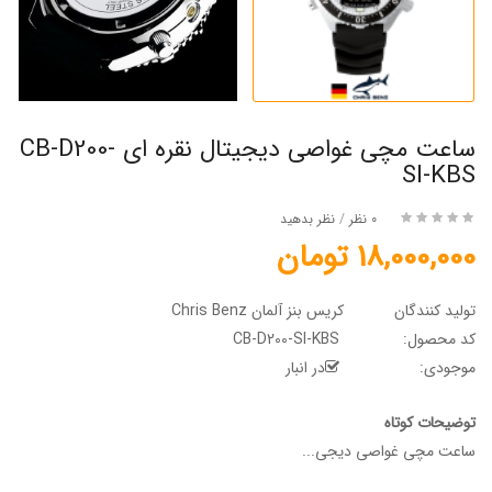
ساعت مچی غواصی دیجیتال نقره ای CB-D200-
SI-KBS
0 نظر
/
نظر بدهید
18,000,000 تومان
تولید کنندگان
کریس بنز آلمان Chris Benz
کد محصول:
CB-D200-SI-KBS
موجودی:
در انبار
توضیحات کوتاه
ساعت مچی غواصی دیجی...