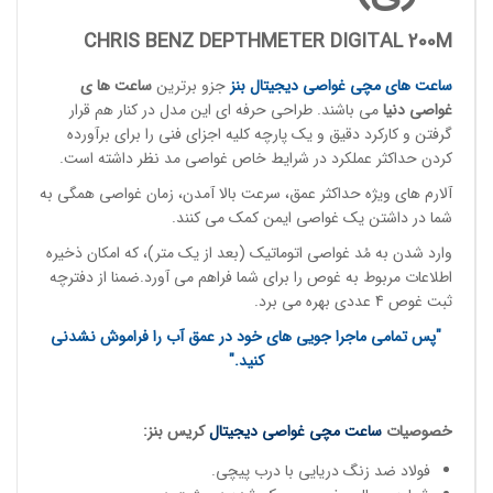
CHRIS BENZ DEPTHMETER DIGITAL 200M
ساعت های مچی
غواصی دیجیتال بنز
جزو برترین
ساعت ها ی
غواصی
دنی
ا
می باشند. طراحی حرفه ای این مدل در کنار هم قرار
گرفتن و کارکرد دقیق و یک پارچه کلیه اجزای فنی را برای برآورده
کردن حداکثر عملکرد در شرایط خاص غواصی مد نظر داشته است.
آلارم های ویژه حداکثر عمق، سرعت بالا آمدن، زمان غواصی همگی به
شما در داشتن یک غواصی ایمن کمک می کنند.
وارد شدن به مُد غواصی اتوماتیک (بعد از یک متر)، که امکان ذخیره
اطلاعات مربوط به غوص را برای شما فراهم می آورد.ضمنا از دفترچه
ثبت غوص 4 عددی بهره می برد.
"پس تمامی ماجرا جویی های خود در عمق آب را فراموش نشدنی
کنید."
خصوصیات
ساعت مچی
غواصی دیجیتال
کریس بنز:
فولاد ضد زنگ دریایی با درب پیچی.