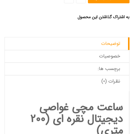
به اشتراک گذاشتن این محصول
توضیحات
خصوصیات
برچسب ها:
نظرات (0)
ساعت مچی غواصی
دیجیتال نقره ای (200
متری)