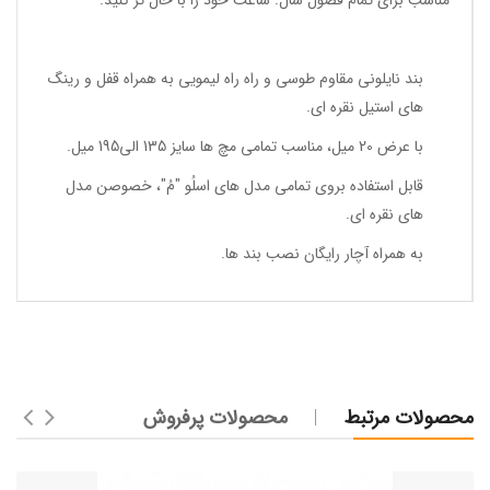
مناسب برای تمام فصول سال. ساعت خود را با حال تر کنید.
بند نایلونی مقاوم طوسی و راه راه لیمویی به همراه قفل و رینگ
های استیل نقره ای.
با عرض 20 میل، مناسب تمامی مچ ها سایز 135 الی195 میل.
قابل استفاده بروی تمامی مدل های اسلُو "مُ"، خصوصن مدل
های نقره ای.
به همراه آچار رایگان نصب بند ها.
محصولات مرتبط
محصولات پرفروش