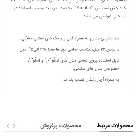
پیشنهاد ما برای شما، با افزودن این بند نایلونی تمام مشکی به ساعت
خود حس استیلس “Stealth” ببخشید. این بند مناسب استفاده در
آب حتی غواصی می باشد.
بند نایلونی مقاوم به همراه قفل و رینگ های استیل مشکی.
با عرض 22 میل، مناسب تمامی مچ ها سایز 135 الی195 میل.
قابل استفاده بروی تمامی مدل های اسلُو "جُ" و اسلُو"اُ"،
خصوصن مدل های مشکی.
به همراه آچار رایگان نصب بند ها.
محصولات مرتبط
محصولات پرفروش