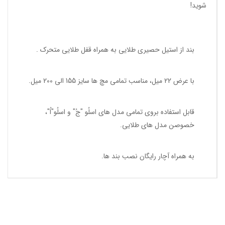
شوید!
بند از استیل حصیری طلایی به همراه قفل طلایی متحرک .
با عرض 22 میل، مناسب تمامی مچ ها سایز 155 الی 200 میل.
قابل استفاده بروی تمامی مدل های اسلُو "جُ" و اسلُو"اُ"،
خصوصن مدل های طلایی.
به همراه آچار رایگان نصب بند ها.