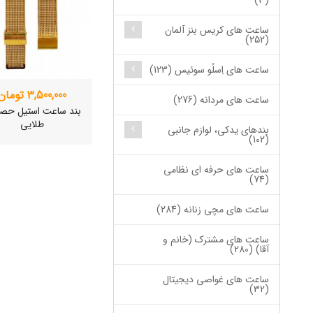
(3)
ساعت های کریس بنز آلمان
(252)
ساعت های اِسلُو سوئیس (123)
3,500,000 تومان
ساعت های مردانه (276)
بند ساعت استیل حص
طلایی
بندهای یدکی، لوازم جانبی
(102)
ساعت های حرفه ای نظامی
(74)
ساعت های مچی زنانه (284)
ساعت های مشترک (خانم و
آقا) (280)
ساعت های غواصی دیجیتال
ساعت مچی سوئیس
(32)
OW "AM/PM" – 01..