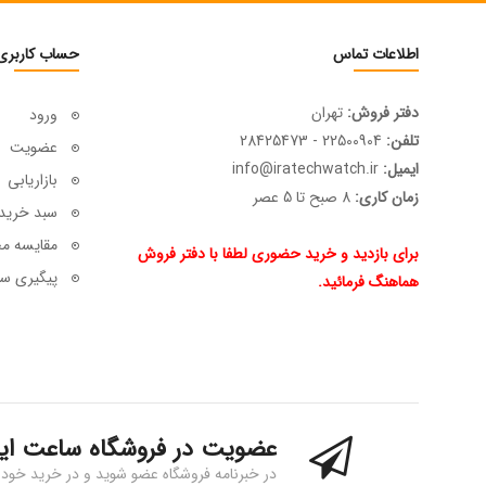
اطلاعات تماس
حساب کاربری
دفتر فروش:
تهران
ورود
تلفن:
22500904 - 28425473
عضویت
ایمیل:
info@iratechwatch.ir
بازاریابی
زمان کاری:
8 صبح تا 5 عصر
سبد خرید
مقایسه م
برای بازدید و خرید حضوری لطفا با دفتر فروش
پیگیری سف
هماهنگ فرمائید.
عضویت در فروشگاه ساعت ای
در خبرنامه فروشگاه عضو شوید و در خرید خود 15% تخفیف بگیرید!