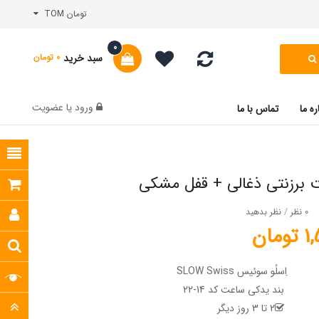
تومان TOM
0
سبد خرید
0 تومان
ورود
یا
عضویت
ره ما
تماس با ما
 برزنتی ذغالی + قفل مشکی
0 نظر
/
نظر بدهید
مان
اِسلُو سوئیس SLOW Swiss
بند یدکی ساعت کد 14-22
2 تا 3 روز دیگر