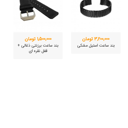
3,200,000 تومان
1,500,000 تومان
بند ساعت استیل مشکی
بند ساعت برزنتی ذغالی +
قفل نقره ای
ساعت مچی سوئیسی
ساعت مچی سوئیسی
SLOW "JO" – 03..
SLOW "JO" – 02..