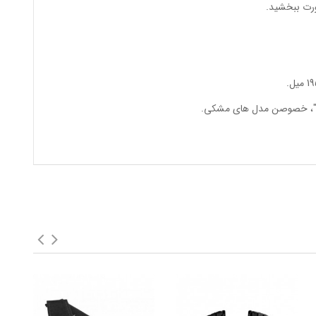
ورت ببخشید.
و"اُ"، خصوصن مدل های مشکی.