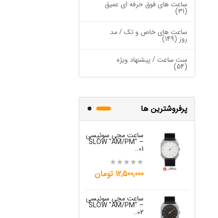
12,500,000 تومان
ساعت های فوق حرفه ای عمیق
(31)
ساعت های خاص و تک / مد
روز (149)
ست ساعت / پیشنهاد ویژه
(54)
پرفروشترین ها
ساعت مچی سوئیسی
ساعت مچی س
W "JO" – 03..
SLOW "AM/PM" –
01..
15,000,000 تومان
12,500,000 تومان
ساعت مچی س
ساعت مچی سوئیسی
W "JO" – 04..
SLOW "AM/PM" –
02..