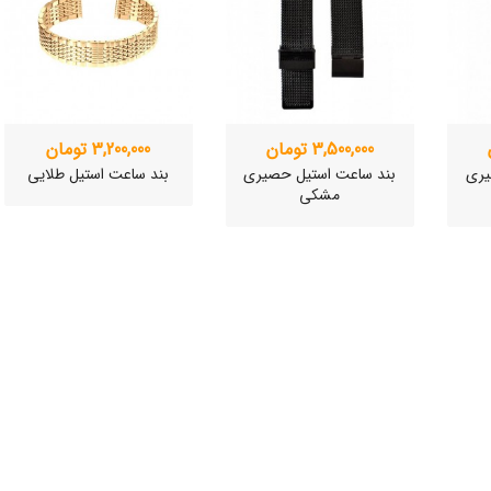
3,500,000 تومان
3,200,000 تومان
یری
بند ساعت استیل حصیری
بند ساعت استیل طلایی
مشکی
ی
ساعت مچی سوئیسی
ساعت مچی سوئیسی
SLOW "JO" – 01..
SLOW "AM/PM" – 02..
SL