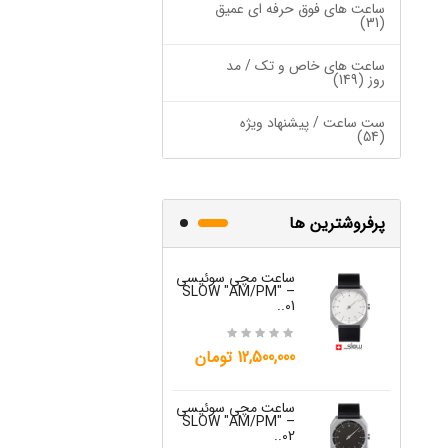
OW "AM/PM" – 01..
ساعت های فوق حرفه ای عمیق
(31)
12,500,000 تومان
ساعت های خاص و تک / مد
روز (149)
ست ساعت / پیشنهاد ویژه
(54)
پرفروشترین ها
ساعت مچی سوئیسی
ساعت مچی س
W "JO" – 03..
SLOW "AM/PM" –
01..
15,000,000 تومان
12,500,000 تومان
ساعت مچی س
ساعت مچی سوئیسی
W "JO" – 04..
SLOW "AM/PM" –
02..