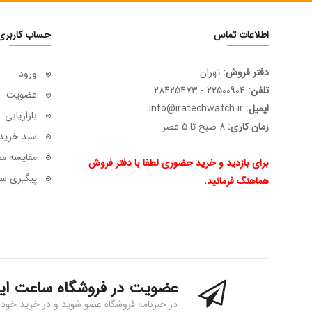
اطلاعات تماس
حساب کاربری
دفتر فروش:
تهران
ورود
تلفن:
22500904 - 28425473
عضویت
ایمیل:
info@iratechwatch.ir
بازاریابی
زمان کاری:
8 صبح تا 5 عصر
سبد خرید
مقایسه م
برای بازدید و خرید حضوری لطفا با دفتر فروش
پیگیری سف
هماهنگ فرمائید.
عضویت در فروشگاه ساعت ای
در خبرنامه فروشگاه عضو شوید و در خرید خود 15% تخفیف بگیرید!