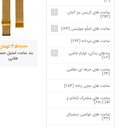
(3)
ساعت های کریس بنز آلمان
(252)
ساعت های اِسلُو سوئیس (123)
ساعت های مردانه (276)
3,500,000 تومان
بند ساعت استیل حص
بندهای یدکی، لوازم جانبی
(102)
طلایی
ساعت های حرفه ای نظامی
(74)
ساعت های مچی زنانه (284)
ساعت های مشترک (خانم و
آقا) (280)
ساعت های غواصی دیجیتال
(32)
ساعت مچی سوئیس