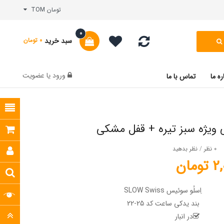
تومان TOM
0
سبد خرید
0 تومان
ورود
یا
عضویت
ره ما
تماس با ما
 ویژه سبز تیره + قفل مشکی
0 نظر
/
نظر بدهید
مان
اِسلُو سوئیس SLOW Swiss
بند یدکی ساعت کد 25-22
در انبار