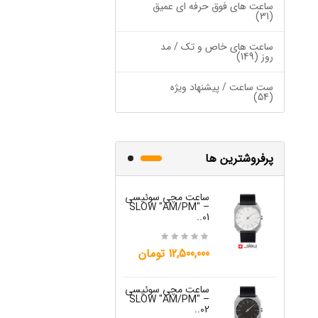
12,500,000 تومان
ساعت های فوق حرفه ای عمیق
(31)
ساعت های خاص و تک / مد
روز (149)
ست ساعت / پیشنهاد ویژه
(54)
پرفروشترین ها
ساعت مچی سوئیسی
ساعت مچی س
W "JO" – 03..
SLOW "AM/PM" –
01..
15,000,000 تومان
12,500,000 تومان
ساعت مچی س
ساعت مچی سوئیسی
W "JO" – 04..
SLOW "AM/PM" –
02..