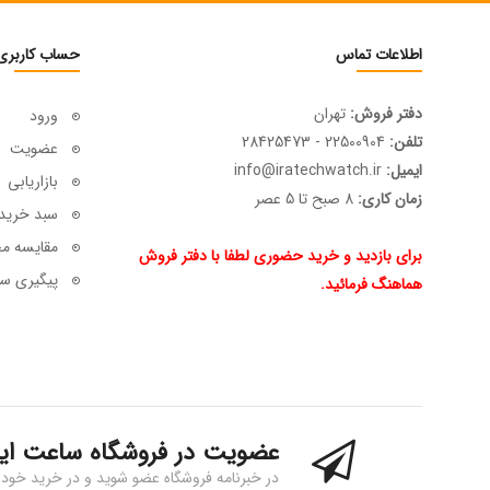
اطلاعات تماس
حساب کاربری
دفتر فروش:
تهران
ورود
تلفن:
22500904 - 28425473
عضویت
ایمیل:
info@iratechwatch.ir
بازاریابی
زمان کاری:
8 صبح تا 5 عصر
سبد خرید
مقایسه م
برای بازدید و خرید حضوری لطفا با دفتر فروش
پیگیری سف
هماهنگ فرمائید.
عضویت در فروشگاه ساعت ای
در خبرنامه فروشگاه عضو شوید و در خرید خود 15% تخفیف بگیرید!