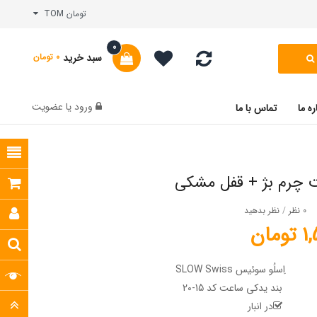
تومان TOM
0
سبد خرید
0 تومان
ورود
یا
عضویت
ره ما
تماس با ما
 چرم بژ + قفل مشکی
0 نظر
/
نظر بدهید
مان
اِسلُو سوئیس SLOW Swiss
بند یدکی ساعت کد 15-20
در انبار