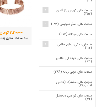
(3)
ساعت های کریس بنز آلمان
(252)
ساعت های اِسلُو سوئیس (123)
3,200,000 تومان
ساعت های مردانه (276)
بند ساعت استیل رُزطل
بندهای یدکی، لوازم جانبی
(102)
ساعت های حرفه ای نظامی
(74)
ساعت های مچی زنانه (284)
ساعت های مشترک (خانم و
آقا) (280)
ساعت های غواصی دیجیتال
ساعت مچی سوئیس
(32)
OW "AM/PM" – 01..