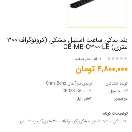
بند یدکی ساعت استیل مشکی (کرونوگراف 300
متری) CB-MB-C300-LE
0 نظر
/
نظر بدهید
4,800,000 تومان
تولید کنندگان
کریس بنز آلمان Chris Benz
کد محصول:
CB-MB-C300-LE
موجودی:
در انبار
توضیحات کوتاه
بند یدکی ساعت استیل مشکی(کرونوگراف 300 متری)عرض 22 میل