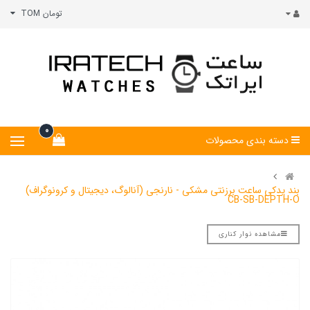
تومان TOM
0
دسته بندی محصولات
بند یدکی ساعت برزنتی مشکی - نارنجی (آنالوگ، دیجیتال و کرونوگراف)
CB-SB-DEPTH-O
مشاهده نوار کناری