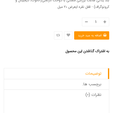
بند یدکی ساعت برزنتی مشکی با دوخت نارنجی(آنالوگ، دیجیتال و
کرونوگراف) - قفل نقره ایعرض 20 میل
به اشتراک گذاشتن این محصول
توضیحات
برچسب ها:
نظرات (0)