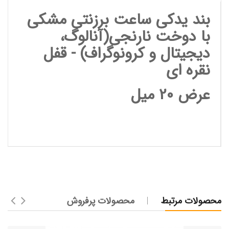
بند یدکی ساعت برزنتی مشکی
با دوخت نارنجی(آنالوگ،
دیجیتال و کرونوگراف) - قفل
نقره ای
عرض 20 میل
محصولات مرتبط
محصولات پرفروش