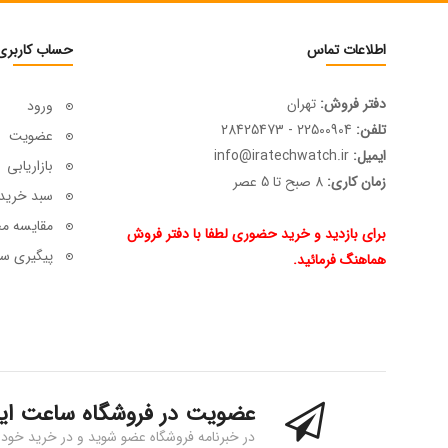
اطلاعات تماس
حساب کاربری
دفتر فروش:
تهران
ورود
تلفن:
22500904 - 28425473
عضویت
ایمیل:
info@iratechwatch.ir
بازاریابی
زمان کاری:
8 صبح تا 5 عصر
سبد خرید
مقایسه م
برای بازدید و خرید حضوری لطفا با دفتر فروش
پیگیری سف
هماهنگ فرمائید.
عضویت در فروشگاه ساعت ای
در خبرنامه فروشگاه عضو شوید و در خرید خود 15% تخفیف بگیرید!