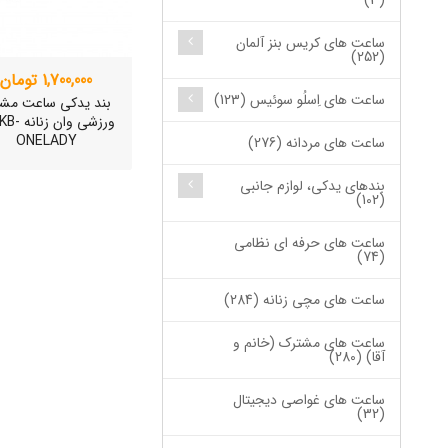
(3)
ساعت های کریس بنز آلمان
(252)
1,700,000 تومان
ساعت های اِسلُو سوئیس (123)
بند یدکی ساعت مش
ورزشی وان ز
ONELADY
ساعت های مردانه (276)
بندهای یدکی، لوازم جانبی
(102)
ساعت های حرفه ای نظامی
(74)
ساعت های مچی زنانه (284)
ساعت های مشترک (خانم و
آقا) (280)
ساعت مچی سوئیس
ساعت های غواصی دیجیتال
OW "AM/PM" – 01..
(32)
12,500,000 تومان