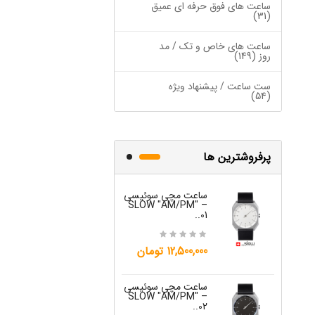
ساعت های فوق حرفه ای عمیق
(31)
ساعت های خاص و تک / مد
روز (149)
ست ساعت / پیشنهاد ویژه
(54)
پرفروشترین ها
ساعت مچی سوئیسی
ساعت مچی س
W "JO" – 03..
SLOW "AM/PM" –
01..
15,000,000 تومان
12,500,000 تومان
ساعت مچی س
ساعت مچی سوئیسی
W "JO" – 04..
SLOW "AM/PM" –
02..