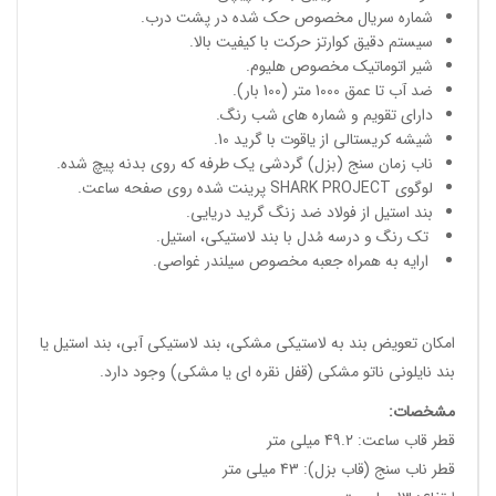
شماره سریال مخصوص حک شده در پشت درب.
سیستم دقیق کوارتز حرکت با کیفیت بالا.
شیر اتوماتیک مخصوص هلیوم.
ضد آب تا عمق 1000 متر (100 بار).
دارای تقویم و شماره های شب رنگ.
شیشه کریستالی از یاقوت با گرید 10.
ناب زمان سنج (بزل) گردشی یک طرفه که روی بدنه پیچ شده.
لوگوی SHARK PROJECT پرینت شده روی صفحه ساعت.
بند استیل از فولاد ضد زنگ گرید دریایی.
تک رنگ و درسه مُدل با بند لاستیکی، استیل.
ارایه به همراه جعبه مخصوص سیلندر غواصی.
امکان تعویض بند به لاستیکی مشکی، بند لاستیکی آبی، بند استیل یا
بند نایلونی ناتو مشکی (قفل نقره ای یا مشکی) وجود دارد.
مشخصات
:
قطر قاب ساعت: 49.2 میلی متر
قطر ناب سنج (قاب بزل): 43 میلی متر