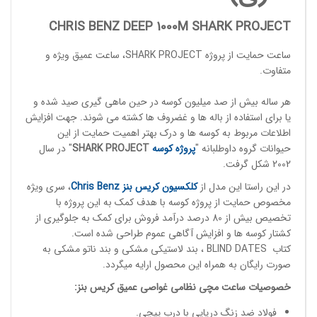
CHRIS BENZ DEEP 1000M SHARK PROJECT
ساعت حمایت از پروژه
SHARK PROJECT
، ساعت عمیق ویژه و
متفاوت.
هر ساله بیش از صد میلیون کوسه در حین ماهی گیری صید شده و
یا برای استفاده از باله ها و غضروف ها کشته می شوند. جهت افزایش
اطلاعات مربوط به کوسه ها و درک بهتر اهمیت حمایت از این
حیوانات گروه داوطلبانه "
پروژه کوسه
PROJECT
HARK
S
" در سال
2002 شکل گرفت.
در این راستا این مدل از
کلکسیون کریس بنز
hris Benz
C
، سری ویژه
مخصوص حمایت از پروژه کوسه با هدف کمک به این پروژه با
تخصیص بیش از 80 درصد درآمد فروش برای کمک به جلوگیری از
کشتار کوسه ها و افزایش آگاهی عموم طراحی شده است.
کتاب BLIND DATES ، بند لاستیکی مشکی و بند ناتو مشکی به
صورت رایگان به همراه این محصول ارایه میگردد.
خصوصیات
ساعت مچی
نظامی غواصی عمیق
کریس بنز
:
فولاد ضد زنگ دریایی با درب پیچی.