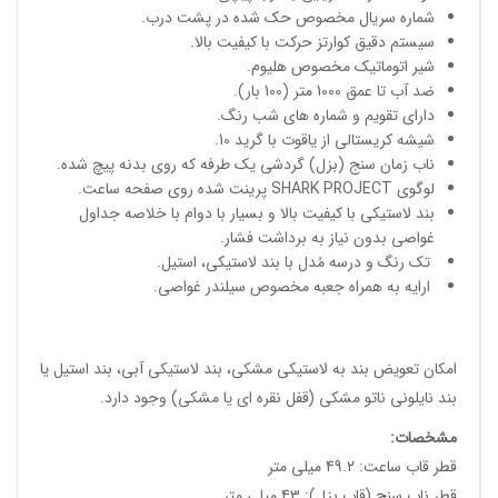
شماره سریال مخصوص حک شده در پشت درب.
سیستم دقیق کوارتز حرکت با کیفیت بالا.
شیر اتوماتیک مخصوص هلیوم.
ضد آب تا عمق 1000 متر (100 بار).
دارای تقویم و شماره های شب رنگ.
شیشه کریستالی از یاقوت با گرید 10.
ناب زمان سنج (بزل) گردشی یک طرفه که روی بدنه پیچ شده.
لوگوی SHARK PROJECT پرینت شده روی صفحه ساعت.
بند لاستیکی با کیفیت بالا و بسیار با دوام با خلاصه جداول
غواصی بدون نیاز به برداشت فشار.
تک رنگ و درسه مُدل با بند لاستیکی، استیل.
ارایه به همراه جعبه مخصوص سیلندر غواصی.
امکان تعویض بند به لاستیکی مشکی، بند لاستیکی آبی، بند استیل یا
بند نایلونی ناتو مشکی (قفل نقره ای یا مشکی) وجود دارد.
مشخصات
:
قطر قاب ساعت: 49.2 میلی متر
قطر ناب سنج (قاب بزل): 43 میلی متر