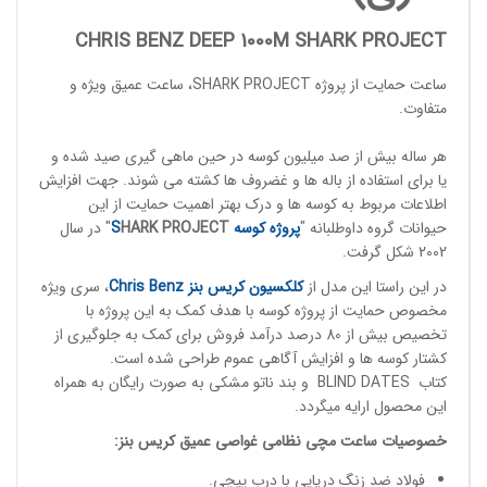
CHRIS BENZ DEEP 1000M SHARK PROJECT
ساعت حمایت از پروژه
SHARK PROJECT
، ساعت عمیق ویژه و
متفاوت.
هر ساله بیش از صد میلیون کوسه در حین ماهی گیری صید شده و
یا برای استفاده از باله ها و غضروف ها کشته می شوند. جهت افزایش
اطلاعات مربوط به کوسه ها و درک بهتر اهمیت حمایت از این
حیوانات گروه داوطلبانه "
پروژه کوسه
PROJECT
HARK
S
" در سال
2002 شکل گرفت.
در این راستا این مدل از
کلکسیون کریس بنز
hris Benz
C
، سری ویژه
مخصوص حمایت از پروژه کوسه با هدف کمک به این پروژه با
تخصیص بیش از 80 درصد درآمد فروش برای کمک به جلوگیری از
کشتار کوسه ها و افزایش آگاهی عموم طراحی شده است.
کتاب BLIND DATES و بند ناتو مشکی به صورت رایگان به همراه
این محصول ارایه میگردد.
خصوصیات
ساعت مچی
نظامی غواصی عمیق
کریس بنز
:
فولاد ضد زنگ دریایی با درب پیچی.