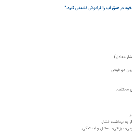
ود در عمق آب را فراموش نشدنی کنید."
ر معادل).
بین دو غوص.
ی مختلف.
.
ز به برداشت فشار.
نی، برزنتی، اِستیل و لاستیکی.