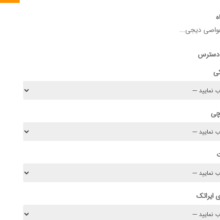
ه
اصی دیجی...
 دسترس
کی
چی
 ایراتک