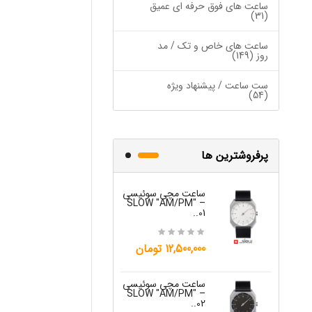
ساعت های فوق حرفه ای عمیق
(31)
ساعت های خاص و تک / مد
روز (149)
ست ساعت / پیشنهاد ویژه
(54)
پرفروشترین ها
ساعت مچی سوئیسی
ساعت مچی س
W "JO" – 03..
SLOW "AM/PM" –
01..
15,000,000 تومان
12,500,000 تومان
ساعت مچی س
ساعت مچی سوئیسی
W "JO" – 04..
SLOW "AM/PM" –
02..