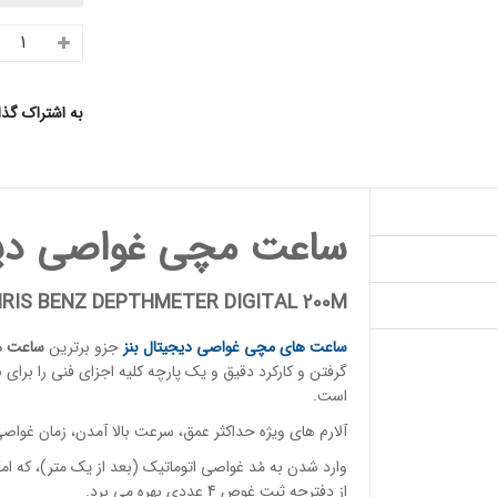
به اشتراک گذ
ساعت مچی غواصی دیجیتال ز
RIS BENZ DEPTHMETER DIGITAL 200M
ساعت های مچی
غواصی دیجیتال بنز
جزو برترین
ساعت ه
گرفتن و کارکرد دقیق و یک پارچه کلیه اجزای فنی را برا
است.
آلارم های ویژه حداکثر عمق، سرعت بالا آمدن، زمان غو
وارد شدن به مُد غواصی اتوماتیک (بعد از یک متر)، که ام
از دفترچه ثبت غوص 4 عددی بهره می برد.