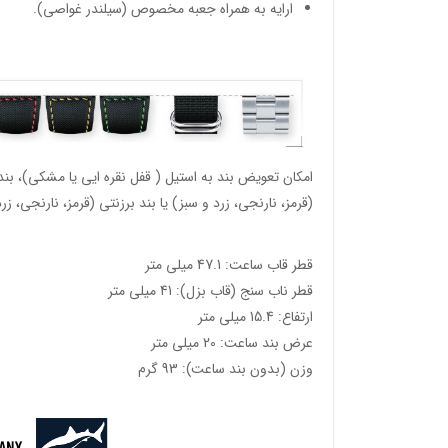
ارایه به همراه جعبه مخصوص (سیلندر غواصی).
امکان تعویض بند به استیل ( قفل نقره ایی یا مشکی)، بن
(قرمز، نارنجی، زرد و سبز) یا بند برزنتی (قرمز، نارنجی، زر
قطر قاب ساعت: 47.1 میلی متر
وئیسی
قطر ناب سنج (قاب بزل): 41 میلی متر
SLO
ارتفاع: 15.4 میلی متر
عرض بند ساعت: 20 میلی متر
وزن (بدون بند ساعت): 93 گرم
وئیسی
SLO