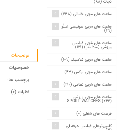
نجات (88)
ساعت های مچی خلبانی (238)
ساعت های مچی سوئیسی اِسلُو
(69)
ساعت های مُچی غواصی
ورزشی (200 متر) (121)
توضیحات
ساعت های مچی کلاسیک (109)
خصوصیات
ساعت های مچی لوکس (43)
برچسب ها:
ساعت های مُچی نظامی (190)
نظرات (0)
ساعت های مچی ورزشی
SPORT WATCHES (242)
فرصت های شغلی (0)
کامپیوترهای غواصی حرفه ای