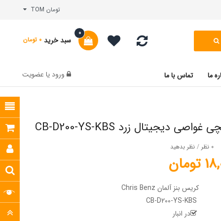
تومان TOM
0
سبد خرید
0 تومان
ورود
یا
عضویت
ره ما
تماس با ما
اصی دیجیتال زرد CB-D200-YS-KBS
0 نظر
/
نظر بدهید
ومان
کریس بنز آلمان Chris Benz
CB-D200-YS-KBS
در انبار