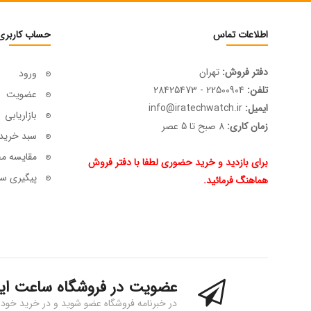
اطلاعات تماس
حساب کاربری
دفتر فروش:
تهران
ورود
تلفن:
22500904 - 28425473
عضویت
ایمیل:
info@iratechwatch.ir
بازاریابی
زمان کاری:
8 صبح تا 5 عصر
سبد خرید
مقایسه م
برای بازدید و خرید حضوری لطفا با دفتر فروش
پیگیری سف
هماهنگ فرمائید.
عضویت در فروشگاه ساعت ای
در خبرنامه فروشگاه عضو شوید و در خرید خود 15% تخفیف بگیرید!