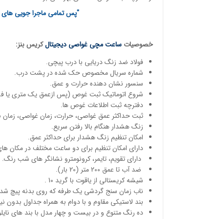
"پس تمامی ماجرا جویی های خ
خصوصیات
ساعت مچی
غواصی دیجیتال
کریس بنز:
فولاد ضد زنگ دریایی با درب پیچی.
شماره سریال مخصوص حک شده در پشت درب.
سنسور نشان دهنده حرارت و عمق.
شروع اتوماتیک ثبت غوص (پس ازعمق یک متری یا فشا
دفترچه ثبت اطلاعات غوص ها.
ثبت حداکثر عمق غواصی، حرارت، زمان غواصی، زمان 
زنگ هشدار هنگام بالا رفتن سریع.
امکان تنظیم زنگ هشدار برای حداکثر عمق.
دارای امکان تنظیم برای دو ساعت مختلف در مکان ها
دارای تقویم، تایمر، کرونومترو نشانگر های شب رنگ.
ضد آب تا عمق 200 متر (20 بار).
شیشه کریستالی از یاقوت با گرید 10 .
ناب زمان سنج گردشی یک طرفه که روی بدنه پیچ شده
بند لاستیکی مقاوم و با دوام به همراه جداول بدون نیا
ده رنگ متنوع و در بیست و چهار مدل با بند های نایلو