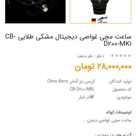
ساعت مچی غواصی دیجیتال مشکی طلایی CB-
D200-MK1
0 نظر
/
نظر بدهید
28,000,000 تومان
تولید کنندگان
کریس بنز آلمان Chris Benz
کد محصول:
CB-D200-MK1
موجودی:
در انبار
توضیحات کوتاه
ساعت مچی غواصی دیجی...
گزینه های در دسترس