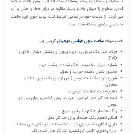
با محیط زیست) به رنگ پوشانده شده اند.این روش باعث بوجود
آمدن سطوح با صیقل بالا و بسیار مقاوم در برابر خط و خش و آب
می گردد. از ساعت خود در تمامی شرایط لذت ببرید چون این ساعت
به همین منظور ساخته شده است.
خصوصیات
ساعت مچی
غواصی دیجیتال
کریس بنز:
فولاد ضد زنگ دریایی با درب پیچی و پوشش مشکی طلایی
PVD.
شماره سریال مخصوص حک شده در پشت درب.
سنسور نشان دهنده حرارت و عمق.
شروع اتوماتیک ثبت غوص (پس ازعمق یک متری یا فشار
معادل).
دفترچه ثبت اطلاعات غوص ها.
ثبت حداکثر عمق غواصی، حرارت، زمان غواصی، زمان بین دو
غوص.
زنگ هشدار هنگام بالا رفتن سریع.
امکان تنظیم زنگ هشدار برای حداکثر عمق.
دارای امکان تنظیم برای دو ساعت مختلف در مکان های مختلف.
دارای تقویم، تایمر، کرونومترو نشانگر های شب رنگ.