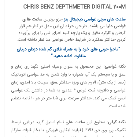
CHRIS BENZ DEPTHMETER DIGITAL 200M
ساعت های مچی
غواصی دیجیتال بنز
جزو برترین
ساعت ها ی
غواصی
دنی
ا
می باشند. طراحی حرفه ای این مدل در کنار هم قرار
گرفتن و کارکرد دقیق و یک پارچه کلیه اجزای فنی را برای برآورده
کردن حداکثر عملکرد در شرایط خاص غواصی مد نظر داشته است.
"ماجرا جویی های خود را به همراه طلای گم شده دزدان دریای
متفاوت ادامه دهید."
نکته
غواصی
:
این محصول به عنوان وسیله اصلی نگهداری زمان و
عمق و یا سیستم بک آپ همواره با وارد شدن به مد غواصی اتوماتیک
(بعد از یک متر)، آلارم های ویژه حداکثر عمق، سرعت بالا آمدن، زمان
غواصی و دفترچه ثبت غوص 4 عددی به شما در داشتن یک غواصی
ایمن کمک می کند. حداکثر سرعت برای 1.5 متر در هر 10 ثانیه تنظیم
شده است.
نکته کیفی
: سطوح این ساعت های تمام استیل گرید دریایی توسط
تکنیک پی وی
دی PVD
(فرآیند آبکاری فیزیکی با بخار فلزات سازگار