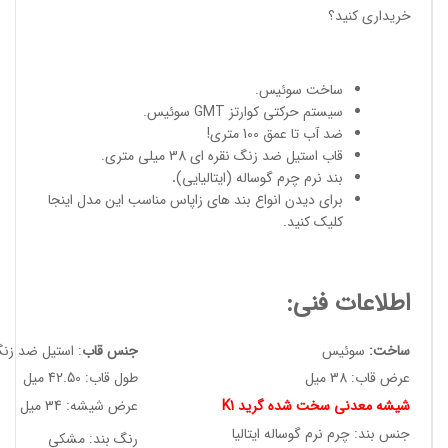
خریداری کنید؟
ساخت سوئیس
.
سیستم حرکتی کوارتز GMT سوئیس.
ضد آب تا عمق 100 متری!
قاب استیل ضد زنگ نقره ای 38 میلی متری.
بند نرم چرم گوساله (ایتالیایی)
.
برای دیدن انواع
بند های زاپاس مناسب
این مدل
اینجا
کلیک کنید
.
اطلاعات فنی:
ساخت:
سوئیس
جنس قاب
: استیل ضد زن
عرض قاب: 38 میل
طول قاب: 42.50 میل
شیشه معدنی سخت شده گرید K1
عرض شیشه: 34 میل
جنس بند: چرم نرم گوساله ایتالیا
رنگ بند: مشکی