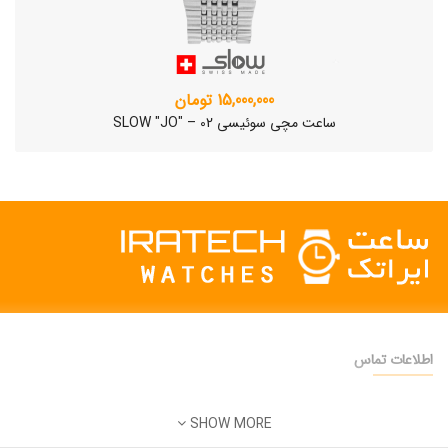
15,000,000 تومان
ساعت مچی سوئیسی SLOW "JO" – 02
اطلاعات تماس
دفتر فروش:
تهران
SHOW MORE
تلفن:
22500904 - 28425473