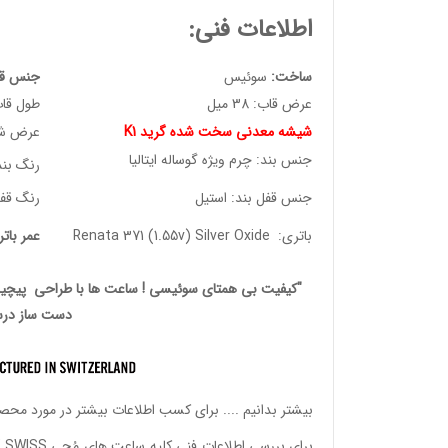
اطلاعات فنی:
ساخت:
سوئیس
جنس قا
عرض قاب: 38 میل
طول قاب: 2.50
شیشه معدنی سخت شده گرید K1
عرض شیشه:
جنس بند: چرم ویژه گوساله ایتالیا
رنگ بند:
جنس قفل بند: استیل
رنگ قفل
باتری: Renata 371 (1.55v) Silver Oxide
عمر بات
"کیفیت بی همتای سوئیسی ! ساعت ها با طراحی پیچیده
دست ساز درس
بیشتر بدانیم ....
برای کسب اطلاعات بیشتر در مورد محصولات ساعت های 
برای بررسی اطلاعات فنی کلیه ساعت های مُچی SLOW SWISS