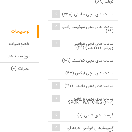
نجات (88)
ساعت های مچی خلبانی (238)
ساعت های مچی سوئیسی اِسلُو
(69)
توضیحات
خصوصیات
ساعت های مُچی غواصی
ورزشی (200 متر) (121)
برچسب ها:
ساعت های مچی کلاسیک (109)
نظرات (0)
ساعت های مچی لوکس (43)
ساعت های مُچی نظامی (190)
ساعت های مچی ورزشی
SPORT WATCHES (242)
فرصت های شغلی (0)
کامپیوترهای غواصی حرفه ای