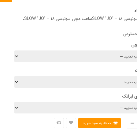
ه
 سوئیسی SLOW "JO" – 18،
 دسترس
چی
 ایراتک