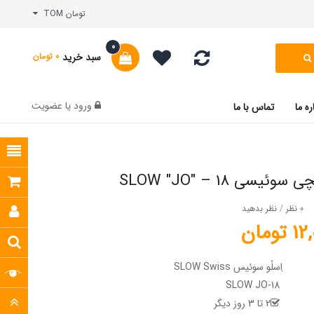
تومان TOM
0
سبد خرید
0 تومان
ورود
یا
عضویت
ره ما
تماس با ما
یسی SLOW "JO" – 18
0 نظر
/
نظر بدهید
ومان
اِسلُو سوئیس SLOW Swiss
SLOW JO-18
2 تا 3 روز دیگر