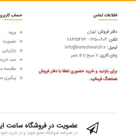
اطلاعات تماس
حساب کاربری
دفتر فروش:
تهران
ورود
تلفن:
22500904 - 28425473
عضویت
ایمیل:
info@iratechwatch.ir
بازاریابی
زمان کاری:
8 صبح تا 5 عصر
سبد خرید
مقایسه م
برای بازدید و خرید حضوری لطفا با دفتر فروش
پیگیری سف
هماهنگ فرمائید.
عضویت در فروشگاه ساعت ای
در خبرنامه فروشگاه عضو شوید و در خرید خود 15% تخفیف بگیرید!