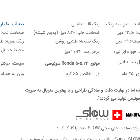
ب
: استیل ضد زنگ
رنگ قاب: طلایی
ضد آب
:
10 بار / 100 متر
4 میل
ضخامت قاب: 8.20 میل (بدون شیشه)
ضخامت قاب: 9.5 میل (با شیشه)
 34 میل
رنگ صفحه: طلایی روشن
رنگ عقربه: طل
محیط حداقل 135 میل تا حداکثر 200 م
 قهو ه ای تیره
عرض بند: 22-20 میل
 بند: طلایی
موتور
:
Ronda 505.24 سوئیسی
سیستم حرکتی: 
ری
: 45 ماه
وزن خالص: 65 گرم
وزن به همراه جعبه:
 اما در نهایت دقت و سادگی طراحی و با بهترین متریال به صورت
وئیس تولید می گردند".
مچی SLOW اینجا را کلیک کنید.
کاتالوگ فارسی ساعت های مُچی تک عقربه اِسلُو سوئیس
را