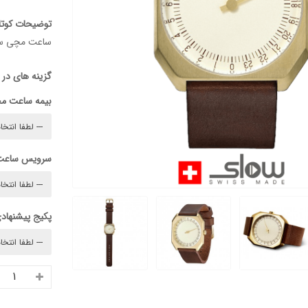
توضیحات کوتا
ساعت مچی سوئیسی SLOW "JO" – 18ساعت مچی
گزینه های در
بیمه ساعت م
سرویس ساعت
پکیج پیشنهادی