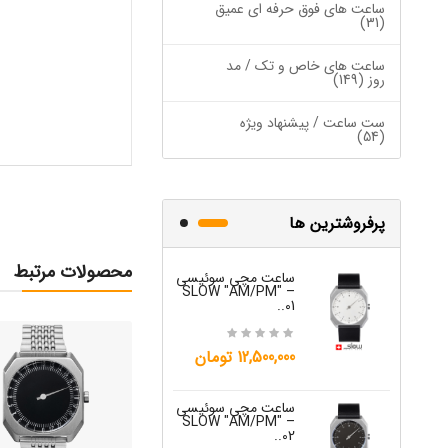
ساعت های فوق حرفه ای عمیق
(31)
ساعت های خاص و تک / مد
روز (149)
ست ساعت / پیشنهاد ویژه
(54)
پرفروشترین ها
محصولات مرتبط
ساعت مچی سوئیسی
ساعت مچی س
W "JO" – 03..
SLOW "AM/PM" –
01..
15,000,000 تومان
12,500,000 تومان
ساعت مچی س
ساعت مچی سوئیسی
W "JO" – 04..
SLOW "AM/PM" –
02..