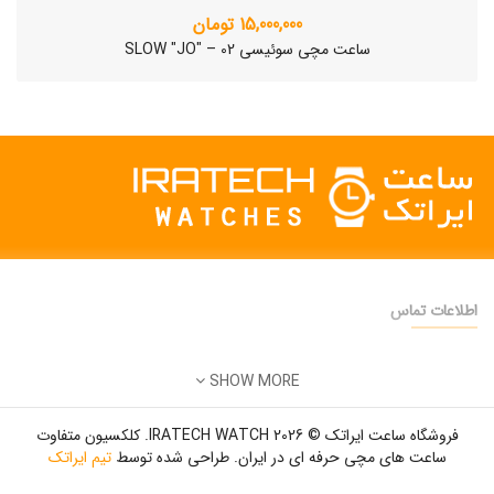
15,000,000 تومان
ساعت مچی سوئیسی SLOW "JO" – 02
اطلاعات تماس
دفتر فروش:
تهران
SHOW MORE
تلفن:
22500904 - 28425473
ساعت مچی سوئیسی SLOW "AM/PM" – 01..
ایمیل:
info@iratechwatch.ir
12,500,000 تومان
فروشگاه ساعت ایراتک © 2026 IRATECH WATCH. کلکسیون متفاوت
زمان کاری:
8 صبح تا 5 عصر
ساعت های مچی حرفه ای در ایران. طراحی شده توسط
تیم ایراتک