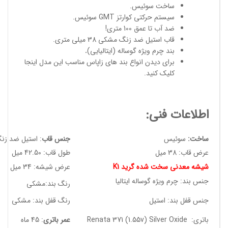
ساخت سوئیس
.
سیستم حرکتی کوارتز GMT سوئیس.
ضد آب تا عمق 100 متری!
قاب استیل ضد زنگ مشکی 38 میلی متری.
بند چرم ویژه گوساله (ایتالیایی)
.
برای دیدن انواع
بند های زاپاس مناسب
این مدل
اینجا
کلیک کنید
.
اطلاعات فنی:
ساخت:
سوئیس
جنس قاب
: استیل ضد زن
عرض قاب: 38 میل
طول قاب: 42.50 میل
شیشه معدنی سخت شده گرید K1
عرض شیشه: 34 میل
جنس بند: چرم ویژه گوساله ایتالیا
رنگ بند:مشکی
جنس قفل بند: استیل
رنگ قفل بند: مشکی
باتری: Renata 371 (1.55v) Silver Oxide
عمر باتری
: 45 ماه