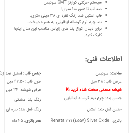
سیستم حرکتی کوارتز GMT سوئیس.
ضد آب تا عمق 100 متری!
قاب استیل ضد زنگ نقره ای 38 میلی متری.
بند چرم نرم گوساله ایتالیایی به همراه دوخت
.
برای دیدن انواع
بند های زاپاس مناسب
این مدل
اینجا
کلیک کنید
.
اطلاعات فنی:
ساخت:
سوئیس
جنس قاب
: استیل ضد زن
عرض قاب: 38 میل
طول قاب: 42.50 میل
شیشه معدنی سخت شده گرید K1
عرض شیشه: 34 میل
جنس بند: چرم نرم گوساله ایتالیایی
رنگ بند: مشکی
جنس قفل بند: استیل
رنگ قفل بند: نقره ای
باتری: Renata 371 (1.55v) Silver Oxide
عمر باتری
: 45 ماه