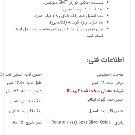
سیستم حرکتی کوارتز GMT سوئیس.
ضد آب تا عمق 100 متری!
قاب استیل ضد زنگ طلایی 38 میلی متری.
بند نُبُوک ویژه گوساله (ایتالیایی)
.
برای دیدن انواع
بند های زاپاس مناسب
این مدل
اینجا
کلیک کنید
.
اطلاعات فنی:
ساخت:
سوئیس
جنس قاب
: استیل ضد زن
عرض قاب: 38 میل
طول قاب: 42.50 میل
شیشه معدنی سخت شده گرید K1
عرض شیشه: 34 میل
جنس بند: نُبُوک ایتالیا
رنگ بند: آبی نفتی
جنس قفل بند: استیل
رنگ قفل بند:طلایی
باتری: Renata 371 (1.55v) Silver Oxide
عمر باتری
: 45 ماه