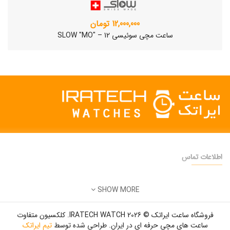
12,000,000 تومان
ساعت مچی سوئیسی SLOW "MO" – 12
اطلاعات تماس
دفتر فروش:
تهران
SHOW MORE
تلفن:
22500904 - 28425473
ساعت مچی سوئیسی SLOW "AM/PM" – 01..
ایمیل:
info@iratechwatch.ir
12,500,000 تومان
فروشگاه ساعت ایراتک © 2026 IRATECH WATCH. کلکسیون متفاوت
زمان کاری:
8 صبح تا 5 عصر
ساعت های مچی حرفه ای در ایران. طراحی شده توسط
تیم ایراتک