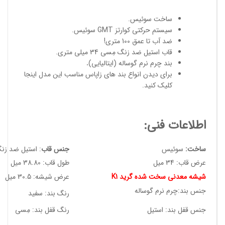
ساخت سوئیس
.
سیستم حرکتی کوارتز GMT سوئیس.
ضد آب تا عمق 100 متری!
قاب استیل ضد زنگ مِسی 34 میلی متری.
بند چرم نرم گوساله (ایتالیایی)
.
برای دیدن انواع
بند های زاپاس مناسب
این مدل
اینجا
کلیک کنید
.
اطلاعات فنی:
ساخت:
سوئیس
جنس قاب
: استیل ضد زن
عرض قاب: 34 میل
طول قاب: 38.80 میل
شیشه معدنی سخت شده گرید K1
عرض شیشه: 30.5 میل
جنس بند:چرم نرم گوساله
رنگ بند: سفید
جنس قفل بند: استیل
رنگ قفل بند: مِسی