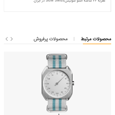
عقربه 24 ساعته اسلو سوئیسSlow Swiss در ایران
.
محصولات مرتبط
محصولات پرفروش