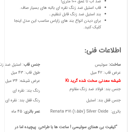
ضد آب تا عمق 100 متری!
قاب استیل ضد زنگ نقره ای بالبه های بسیار صاف.
بند استیل ضد زنگ قابل تنظیم.
.
برای دیدن انواع
بند های زاپاس مناسب
این مدل
اینجا
کلیک کنید
.
اطلاعات فنی:
ساخت:
سوئیس
جنس قاب
: استیل ضد زن
عرض قاب: 42 میل
طول قاب: 43 میل
شیشه معدنی سخت شده گرید K1
عرض شیشه: 34 میل
جنس بند: فولاد ضد زنگ مقاوم
رنگ بند: نقره ای
جنس قفل بند: استیل
رنگ قفل بند: نقره ای
باتری: Renata 371 (1.55v) Silver Oxide
عمر باتری
: 45 ماه
"کیفیت بی همتای سوئیسی ! ساعت ها با طراحی پیچیده اما در