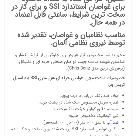
برای غواصان استاندارد SSI و برای کار در
سخت ترین شرایط، ساعتی قابل اعتماد
در همه حال.
مناسب
نظامیان و غواصان
، تقدیر شده
توسط نیروی نظامی آلمان.
مجهز به شیر مخصوص فرار هیلوم برای جلوگیری از افزایش فشار و
شکستن شیشه ساعت جهت غواصان صنعتی حرفه ای و تکنیکال.
(پرفروش ترین مدل
Chris Benz
).
خصوصیات
ساعت مچی
غواصی حرفه ای هزار متری SSI بند استیل
کریس بنز
:
فولاد ضد زنگ دریایی با درب پیچی.
شماره سریال مخصوص حک شده در پشت درب.
سیستم دقیق کوارتز حرکت با کیفیت بالا.
شیر اتوماتیک مخصوص هلیوم.
ضد
آب
تا عمق 1000 متر (100 بار - 100 اتمسفر).
لوگوی غواصی استاندارد SSI پرینت شده روی صفحه و حک شده
پشت قاب ساعت.