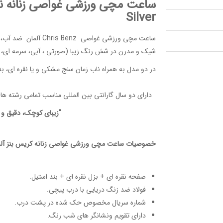
ساعت مچی ورزشی غواصی زنانه نقره ای (00
Silver
ساعت مچی ورزشی غواصی
Chris Benz
آلمان ضد آب، 
شیک و مدرن در شش رنگ زیبا (صورتی ، آبی، سرمه ای، م
در دو مدل به همراه ناب زمان سنج مشکی و یا نقره ای، به 
دارای دو سال گارانتی بین المللی مناسب تمامی
رشته ها
"زیبای کوچک، دقیق و آ
خصوصیات
ساعت مچی ورزشی غواصی زنانه
کریس بنز آلم
صفحه نقره ای + بزل نقره ای + بند استیل.
فولاد ضد زنگ دریایی با درب پیچی.
شماره سریال مخصوص حک شده در پشت درب.
دارای تقویم ونشانگر های شب رنگ.