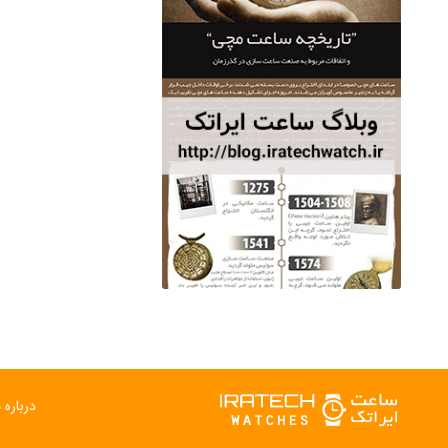
ساعت مچی سوئیس
OW "AM/PM" – 01..
12,500,000 تومان
درباره م