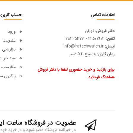
اطلاعات تماس
حساب کاربری
دفتر فروش:
تهران
ورود
تلفن:
22500904 - 28425473
عضویت
ایمیل:
info@iratechwatch.ir
بازاریابی
زمان کاری:
8 صبح تا 5 عصر
سبد خرید
مقایسه م
برای بازدید و خرید حضوری لطفا با دفتر فروش
پیگیری سف
هماهنگ فرمائید.
عضویت در فروشگاه ساعت ای
در خبرنامه فروشگاه عضو شوید و در خرید خود 15% تخفیف بگیرید!