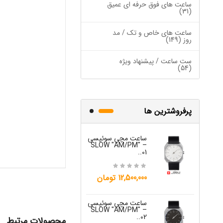
ساعت های فوق حرفه ای عمیق
(31)
ساعت های خاص و تک / مد
روز (149)
ست ساعت / پیشنهاد ویژه
(54)
پرفروشترین ها
ساعت مچی سوئیسی
ساعت مچی س
W "JO" – 03..
SLOW "AM/PM" –
01..
15,000,000 تومان
12,500,000 تومان
ساعت مچی س
ساعت مچی سوئیسی
W "JO" – 04..
SLOW "AM/PM" –
02..
محصولات مرتبط