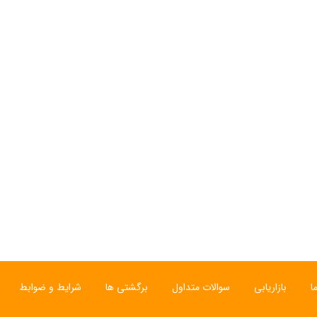
ی
ساعت مچی سوئیسی
ساعت مچی سوئیسی
SLOW "JO" – 01..
SLOW "AM/PM" – 02..
SL
12,000,000 تومان
15,000,000 تومان
ا
بازاریابی
سوالات متداول
برگشتی ها
شرایط و ضوابط