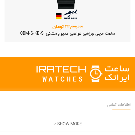
23,000,000 تومان
ساعت مچی ورزشی غواصی مدیوم مشکی CBM-S-KB-SI
اطلاعات تماس
دفتر فروش:
تهران
SHOW MORE
تلفن:
22500904 - 28425473
ساعت مچی سوئیسی SLOW "AM/PM" – 01..