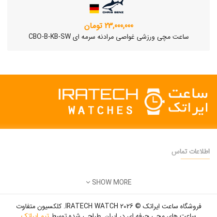
23,000,000 تومان
ساعت مچی ورزشی غواصی مرادنه سرمه ای CBO-B-KB-SW
اطلاعات تماس
دفتر فروش:
تهران
SHOW MORE
تلفن:
22500904 - 28425473
ساعت مچی سوئیسی SLOW "AM/PM" – 01..
ایمیل:
info@iratechwatch.ir
12,500,000 تومان
فروشگاه ساعت ایراتک © 2026 IRATECH WATCH. کلکسیون متفاوت
زمان کاری:
8 صبح تا 5 عصر
ساعت های مچی حرفه ای در ایران. طراحی شده توسط
تیم ایراتک