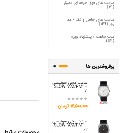
ساعت های فوق حرفه ای عمیق
(31)
ساعت های خاص و تک / مد
روز (149)
ست ساعت / پیشنهاد ویژه
(54)
پرفروشترین ها
ساعت مچی سوئیسی
ساعت مچی س
W "JO" – 03..
SLOW "AM/PM" –
01..
15,000,000 تومان
12,500,000 تومان
ساعت مچی س
ساعت مچی سوئیسی
W "JO" – 04..
SLOW "AM/PM" –
02..
محصولات مرتبط