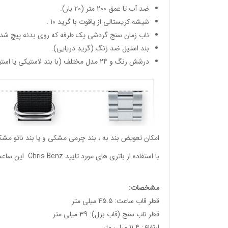
ضد آب تا عمق 200 متر (20 بار).
شیشه کریستالی از یاقوت با گرید 10 .
ناب زمان سنج گردشی یک طرفه که روی بدنه پیچ شده
بند استیل ضد زنگ (گرید دریایی).
درشش رنگ و 24 مدل مختلف (با بند لاستیکی یا استیل).
امکان تعویض بند به ، بند چرمی مشکی و یا بند ناتو مشک
با استفاده از باتری های مورد تایید Chris Benz این ساعت ها تا دو سال نیاز به تعویض باتری ندارند.
مشخصات:
قطر قاب ساعت: 45.5 میلی متر
قطر ناب سنج (قاب بزل): 39 میلی متر
ارتفاع: 11.4 میلی متر