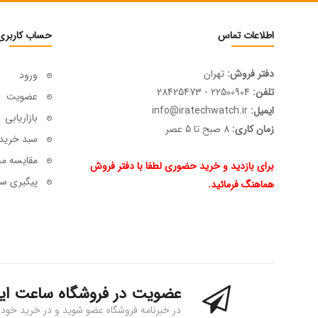
اطلاعات تماس
حساب کاربری
دفتر فروش:
تهران
ورود
تلفن:
22500904 - 28425473
عضویت
ایمیل:
info@iratechwatch.ir
بازاریابی
زمان کاری:
8 صبح تا 5 عصر
سبد خرید
مقایسه م
برای بازدید و خرید حضوری لطفا با دفتر فروش
پیگیری سف
هماهنگ فرمائید.
عضویت در فروشگاه ساعت ای
در خبرنامه فروشگاه عضو شوید و در خرید خود 15% تخفیف بگیرید!