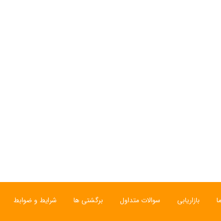
ی
ساعت مچی سوئیسی
ساعت مچی سوئیسی
SLOW "JO" – 01..
SLOW "AM/PM" – 02..
SL
12,000,000 تومان
15,000,000 تومان
ا
بازاریابی
سوالات متداول
برگشتی ها
شرایط و ضوابط