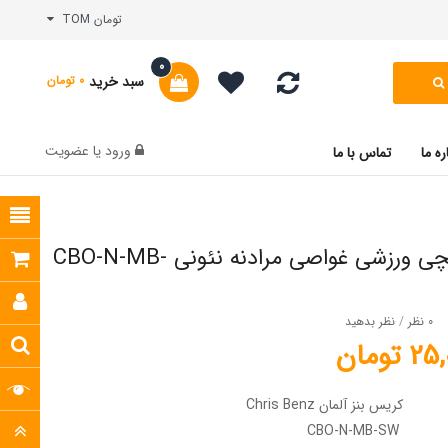
تومان TOM
0
سبد خرید
0 تومان
ورود
یا
عضویت
ره ما
تماس با ما
ساعت مچی ورزشی غواصی مرادنه نئونی CBO-N-MB-
0 نظر
/
نظر بدهید
تومان
کریس بنز آلمان Chris Benz
CBO-N-MB-SW