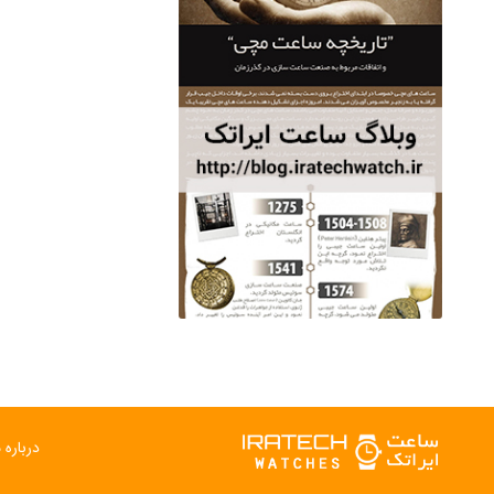
ساعت مچی سوئیس
OW "AM/PM" – 01..
12,500,000 تومان
درباره م