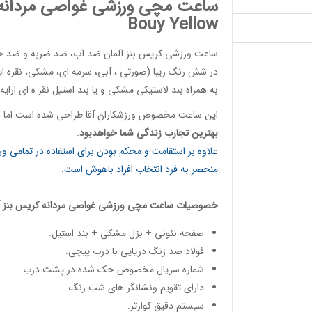
ساعت مچی ورزشی غواصی مردانه نئونی (00
Bouy Yellow
ساعت ورزشی کریس بنز آلمان
ضد آب، ضد ضربه و ضد خش،
در شش رنگ زیبا (صورتی ، آبی، سرمه ای، مشکی، نقره ایی
به همراه بند لاستیکی مشکی و یا بند استیل نقر ه ای ارایه
این
ساعت مخصوص ورزشکاران آقا
طراحی شده است اما هم
بهترین تجارب زندگی شما خواهدبود
.
علاوه بر استقامت و محکم بودن برای استفاده در تمامی 
منحصر به فرد انتخاب افراد باهوش است.
خصوصیات
ساعت مچی ورزشی غواصی مردانه
کریس بنز آ
صفحه نئونی + بزل مشکی + بند استیل.
فولاد ضد زنگ دریایی با درب پیچی.
شماره سریال مخصوص حک شده در پشت درب.
دارای تقویم ونشانگر های شب رنگ.
سیستم دقیق کوارتز.