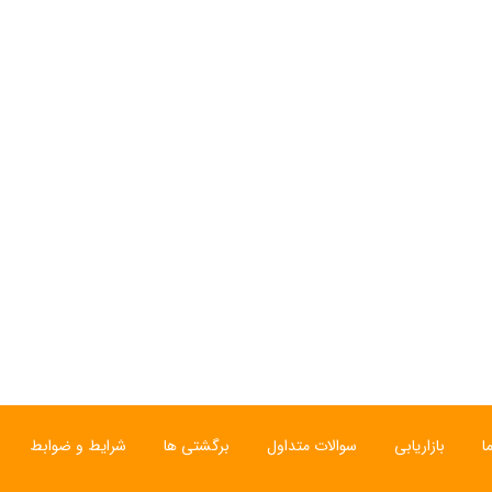
ی
ساعت مچی سوئیسی
ساعت مچی سوئیسی
SLOW "JO" – 01..
SLOW "AM/PM" – 02..
SL
12,000,000 تومان
15,000,000 تومان
ا
بازاریابی
سوالات متداول
برگشتی ها
شرایط و ضوابط