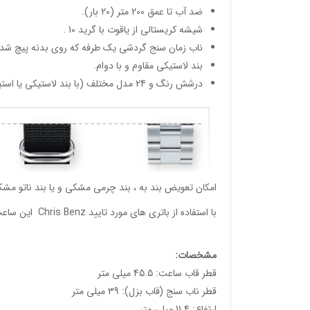
ضد آب تا عمق 200 متر (20 بار).
شیشه کریستالی از یاقوت با گرید 10 .
ناب زمان سنج گردشی یک طرفه که روی بدنه پیچ شده
بند لاستیکی مقاوم و با دوام.
درشش رنگ و 24 مدل مختلف (با بند لاستیکی یا استیل).
امکان تعویض بند به ، بند چرمی مشکی و یا بند ناتو مشک
با استفاده از باتری های مورد تایید Chris Benz این ساعت ها تا دو سال نیاز به تعویض باتری ندارند.
مشخصات:
قطر قاب ساعت: 45.5 میلی متر
قطر ناب سنج (قاب بزل): 39 میلی متر
ارتفاع: 11.4 میلی متر