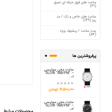
ساعت های فوق حرفه ای عمیق
(31)
ساعت های خاص و تک / مد
روز (149)
ست ساعت / پیشنهاد ویژه
(54)
پرفروشترین ها
ساعت مچی سوئیسی
ساعت مچی س
W "JO" – 03..
SLOW "AM/PM" –
01..
15,000,000 تومان
12,500,000 تومان
ساعت مچی س
ساعت مچی سوئیسی
W "JO" – 04..
SLOW "AM/PM" –
02..
محصولات مرتبط