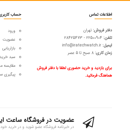
اطلاعات تماس
حساب کاربری
دفتر فروش:
تهران
ورود
تلفن:
22500904 - 28425473
عضویت
ایمیل:
info@iratechwatch.ir
بازاریابی
زمان کاری:
8 صبح تا 5 عصر
سبد خرید
مقایسه م
برای بازدید و خرید حضوری لطفا با دفتر فروش
پیگیری سف
هماهنگ فرمائید.
عضویت در فروشگاه ساعت ای
در خبرنامه فروشگاه عضو شوید و در خرید خود 15% تخفیف بگیرید!