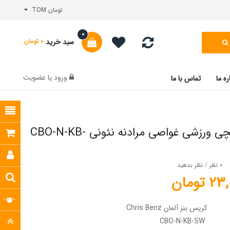
تومان TOM
0
سبد خرید
0 تومان
ورود
یا
عضویت
ره ما
تماس با ما
ساعت مچی ورزشی غواصی مرادنه نئونی CBO-N-KB-
0 نظر
/
نظر بدهید
تومان
کریس بنز آلمان Chris Benz
CBO-N-KB-SW