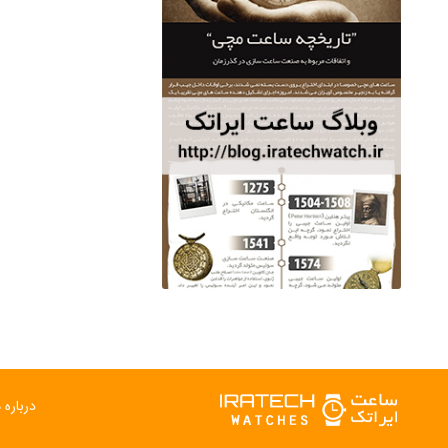
ساعت مچی سوئیس
OW "AM/PM" – 01..
12,500,000 تومان
درباره م