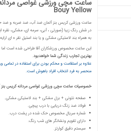
ساعت مچی ورزشی غواصی مردانه نئونی (00
Bouy Yellow
ساعت ورزشی کریس بنز آلمان
ضد آب، ضد ضربه و ضد خش،
در شش رنگ زیبا (صورتی ، آبی، سرمه ای، مشکی، نقره ایی
به همراه بند لاستیکی مشکی و یا بند استیل نقر ه ای ارایه
این
ساعت مخصوص ورزشکاران آقا
طراحی شده است اما هم
بهترین تجارب زندگی شما خواهدبود
.
علاوه بر استقامت و محکم بودن برای استفاده در تمامی 
منحصر به فرد انتخاب افراد باهوش است.
خصوصیات
ساعت مچی ورزشی غواصی مردانه
کریس بنز آ
صفحه نئونی + بزل مشکی + بند لاستیکی مشکی.
فولاد ضد زنگ دریایی با درب پیچی.
شماره سریال مخصوص حک شده در پشت درب.
دارای تقویم ونشانگر های شب رنگ.
سیستم دقیق کوارتز.