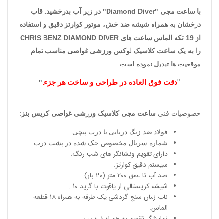
با ساعت مچی "
Diamond Diver
" در زیر آب بدرخشید. قاب
درخشان به همراه شیشه ضد خش، موتور کوارتز دقیق و استفاده
از 19 تکه الماس ساعت های
CHRIS BENZ DIAMOND DIVER
را به یک ساعت کلاسیک لوکس ورزشی غواصی مناسب تمام
موقعیت ها تبدیل نموده است.
"
دقت فوق العاده در طراحی
و ساخت هر جزء.
"
خصوصیات فنی
ساعت مچی کلاسیک ورزشی غواصی کریس بنز
:
فولاد ضد زنگ دریایی با درب پیچی.
شماره سریال مخصوص حک شده در پشت درب.
دارای تقویم ونشانگر های شب رنگ.
سیستم دقیق کوارتز.
ضد آب تا عمق 200 متر (20 بار).
شیشه کریستالی از یاقوت با گرید 10 .
ناب زمان سنج گردشی یک طرفه به همراه 18 قطعه
الماس.
نمایشگر تقویم به همراه ذره بین.