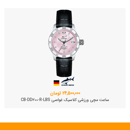
24,500,000 تومان
ساعت مچی ورزشی کلاسیک غواصی CB-DD200-R-LBS