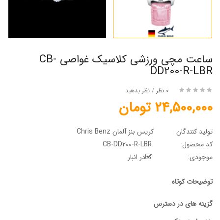
ساعت مچی ورزشی کلاسیک غواصی CB-
DD200-R-LBR
0 نظر
/
نظر بدهید
24,500,000 تومان
تولید کنندگان
کریس بنز آلمان Chris Benz
کد محصول:
CB-DD200-R-LBR
موجودی:
در انبار
توضیحات کوتاه
گزینه های در دسترس