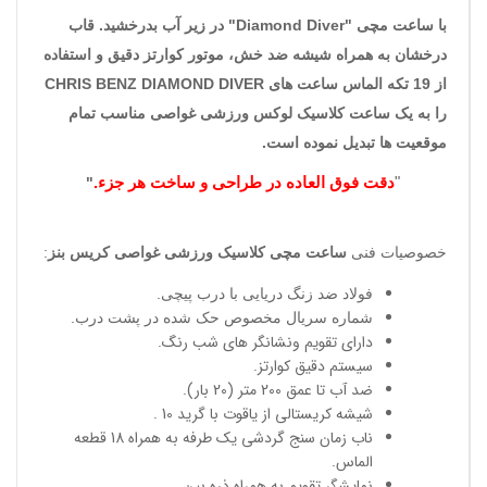
با ساعت مچی "
Diamond Diver
" در زیر آب بدرخشید. قاب
درخشان به همراه شیشه ضد خش، موتور کوارتز دقیق و استفاده
از 19 تکه الماس ساعت های
CHRIS BENZ DIAMOND DIVER
را به یک ساعت کلاسیک لوکس ورزشی غواصی مناسب تمام
موقعیت ها تبدیل نموده است.
"
دقت فوق العاده در طراحی
و ساخت هر جزء.
"
خصوصیات فنی
ساعت مچی کلاسیک ورزشی غواصی کریس بنز
:
فولاد ضد زنگ دریایی با درب پیچی.
شماره سریال مخصوص حک شده در پشت درب.
دارای تقویم ونشانگر های شب رنگ.
سیستم دقیق کوارتز.
ضد آب تا عمق 200 متر (20 بار).
شیشه کریستالی از یاقوت با گرید 10 .
ناب زمان سنج گردشی یک طرفه به همراه 18 قطعه
الماس.
نمایشگر تقویم به همراه ذره بین.