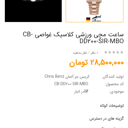
ساعت مچی ورزشی کلاسیک غواصی CB-
DD200-SIR-MBO
0 نظر
/
نظر بدهید
28,500,000 تومان
تولید کنندگان
کریس بنز آلمان Chris Benz
کد محصول:
CB-DD200-SIR-MBO
موجودی:
در انبار
توضیحات کوتاه
گزینه های در دسترس