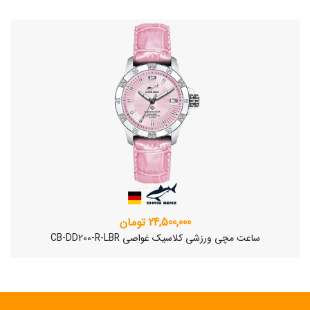
24,500,000 تومان
ساعت مچی ورزشی کلاسیک غواصی CB-DD200-R-LBR