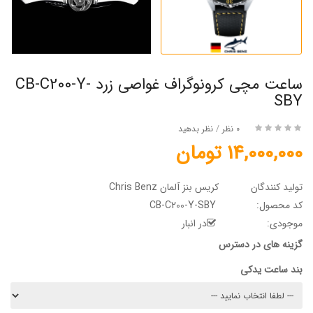
ساعت مچی کرونوگراف غواصی زرد CB-C200-Y-
SBY
0 نظر
/
نظر بدهید
14,000,000 تومان
تولید کنندگان
کریس بنز آلمان Chris Benz
کد محصول:
CB-C200-Y-SBY
موجودی:
در انبار
گزینه های در دسترس
بند ساعت یدکی