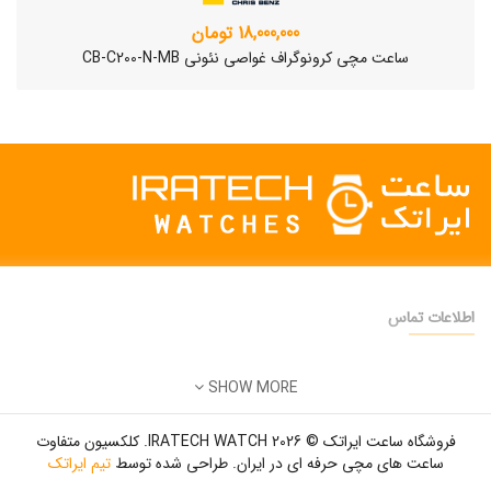
18,000,000 تومان
ساعت مچی کرونوگراف غواصی نئونی CB-C200-N-MB
اطلاعات تماس
دفتر فروش:
تهران
SHOW MORE
تلفن:
22500904 - 28425473
ساعت مچی سوئیسی SLOW "AM/PM" – 01..
ایمیل:
info@iratechwatch.ir
12,500,000 تومان
فروشگاه ساعت ایراتک © 2026 IRATECH WATCH. کلکسیون متفاوت
زمان کاری:
8 صبح تا 5 عصر
ساعت های مچی حرفه ای در ایران. طراحی شده توسط
تیم ایراتک