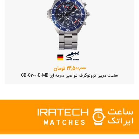
24,500,000 تومان
ساعت مچی کرونوگراف غواصی سرمه ای CB-C200-B-MB