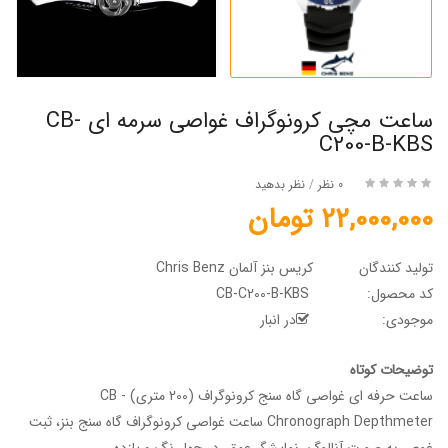
ساعت مچی کرونوگراف غواصی سرمه ای CB-
C200-B-KBS
0 نظر
/
نظر بدهید
22,000,000 تومان
تولید کنندگان
کریس بنز آلمان Chris Benz
کد محصول:
CB-C200-B-KBS
موجودی:
در انبار
توضیحات کوتاه
ساعت حرفه ای غواصی گاه سنج کرونوگراف (200 متری) - CB
Chronograph Depthmeter ساعت غواصی کرونوگراف گاه سنج بنز، ثبت