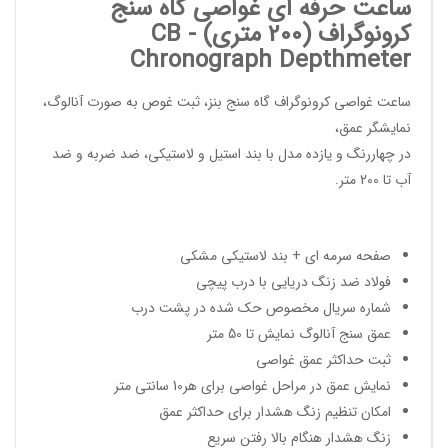
ساعت حرفه ای غواصی گاه سنج
کرونوگراف (200 متری) - CB
Chronograph Depthmeter
ساعت غواصی کرونوگراف گاه سنج بنز، ثبت غوص به صورت آنالوگ،
نمایشگر عمق،
در چهاررنگ و یازده مدل با بند استیل و لاستیکی، ضد ضربه و ضد
آب تا 200 متر.
صفحه سرمه ای + بند لاستیکی مشکی
فولاد ضد زنگ دریایی با درب پیچی
شماره سریال مخصوص حک شده در پشت درب
عمق سنج آنالوگ نمایش تا 50 متر
ثبت حداکثر عمق غواصی
نمایش عمق در مراحل غواصی برای هر10 سانتی متر
امکان تنظیم زنگ هشدار برای حداکثر عمق
زنگ هشدار هنگام بالا رفتن سریع