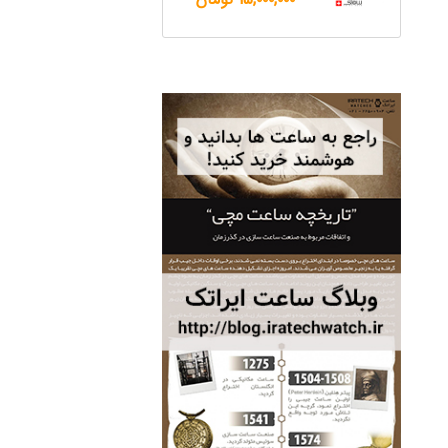
ساعت مچی سوئیس
OW "AM/PM" – 01..
12,500,000 تومان