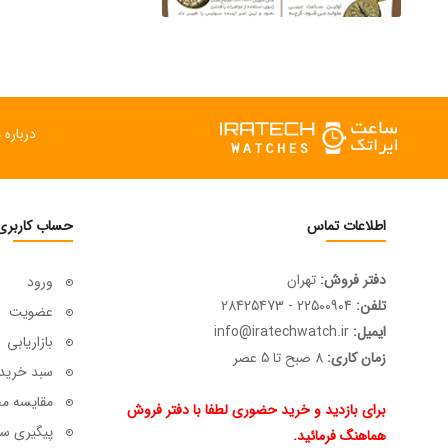
درباره م
اطلاعات تماس
حساب کاربری
دفتر فروش:
تهران
ورود
تلفن:
22500904 - 28425473
عضویت
ایمیل:
info@iratechwatch.ir
بازاریابی
زمان کاری:
8 صبح تا 5 عصر
سبد خرید
مقایسه م
برای بازدید و خرید حضوری لطفا با دفتر فروش
پیگیری سف
هماهنگ فرمائید.