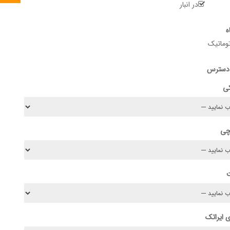
در انبار
ه
وماتیک
 دسترس
کی
چی
 ایراتک