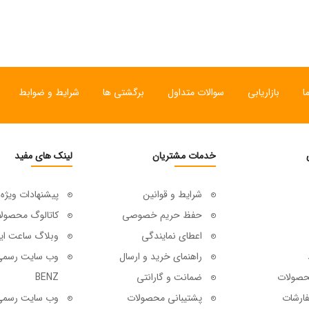
ا
بازاریابی
سوالات متداول
برگشتی ها
شرایط و ضوابط
خدمات مشتریان
لینک های مفید
شرایط و قوانین
پیشنهادات ویژه
حفظ حریم خصوصی
کاتالوگ محصول
اعطای نمایندگی
وبلاگ ساعت ای
راهنمای خرید و ارسال
حصولات
ضمانت و گارانتی
BENZ
ارشات
پشتیبانی محصولات