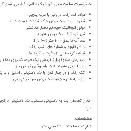
خصوصیات
ساعت مچی
اتوماتیک نظامی غواصی عمیق
کری
فولاد ضد زنگ دریایی با درب پیچی.
شماره سریال مخصوص حک شده در پشت درب.
موتور اتوماتیک سیستم دقیق مکانیکی.
شیر اتوماتیک مخصوص هلیوم.
ضد آب تا عمق 1000 متر (100 بار).
دارای تقویم و شماره های شب رنگ.
شیشه کریستالی از یاقوت با گرید 10.
ناب زمان سنج (بزل) گردشی یک طرفه که روی بدنه پ
بند نایلونی مقاوم به همراه لوگوی کریس بنز.
تک رنگ و در چهار مُدل با بند لاستیکی، استیل و یا بند 
ا رایه به همراه جعبه مخصوص سیلندر غواصی.
امکان تعویض بند به لاستیکی مشکی، بند لاستیکی نارنجی،
دارد.
مشخصات
:
قطر قاب ساعت: 49.2 میلی متر