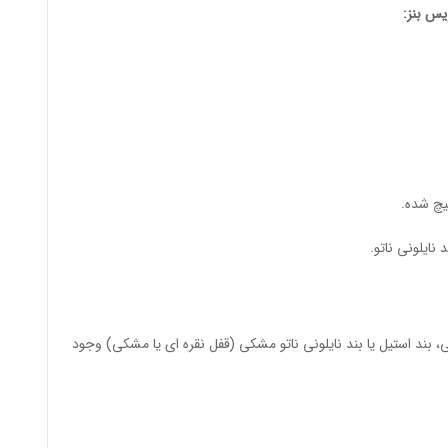
س بنز
:
یچ شده.
نایلونی ناتو.
 بند استیل یا بند نایلونی ناتو مشکی (قفل نقره ای یا مشکی) وجود