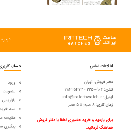
درباره م
اطلاعات تماس
حساب کاربری
دفتر فروش:
تهران
ورود
تلفن:
22500904 - 28425473
عضویت
ایمیل:
info@iratechwatch.ir
بازاریابی
زمان کاری:
8 صبح تا 5 عصر
سبد خرید
مقایسه م
برای بازدید و خرید حضوری لطفا با دفتر فروش
پیگیری سف
هماهنگ فرمائید.