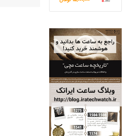
ساعت مچی سوئیس
OW "AM/PM" – 01..
12,500,000 تومان