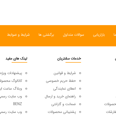
ا
بازاریابی
سوالات متداول
برگشتی ها
شرایط و ضوابط
خدمات مشتریان
لینک های مفید
شرایط و قوانین
پیشنهادات ویژه
حفظ حریم خصوصی
کاتالوگ محصول
اعطای نمایندگی
وبلاگ ساعت ای
راهنمای خرید و ارسال
حصولات
ضمانت و گارانتی
BENZ
ارشات
پشتیبانی محصولات