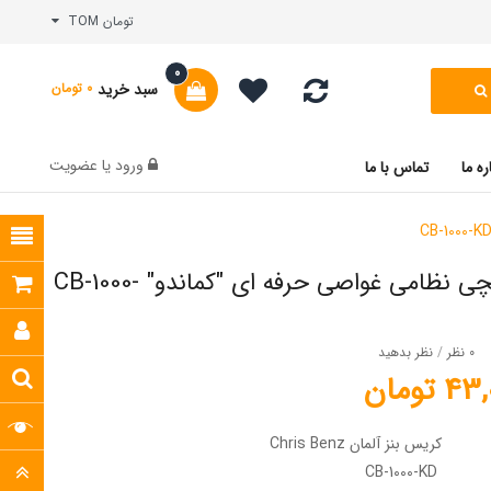
تومان TOM
0
سبد خرید
0 تومان
ورود
یا
عضویت
ره ما
تماس با ما
ساعت مچی نظامی غواصی حرفه ای "کماندو" CB-1000-
0 نظر
/
نظر بدهید
تومان
کریس بنز آلمان Chris Benz
CB-1000-KD