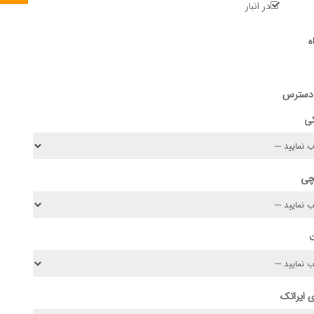
در انبار
ه
 دسترس
کی
چی
 ایراتک