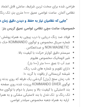
طراحی شده برای سخت ترین شرایط، ساعتی قابل اعتماد 
نظامی آلمان. ساعت غواصی عمیق 1000 متری بنز، تک رنگ با بند لاستیکی و شیر فرار هلیوم.
"
جایی که نظامیان نیاز به حفظ و دیدن دقیق زمان
خصوصیات
ساعت مچی
نظامی غواصی عمیق
کریس بنز
:
فولاد ضد زنگ دریایی با درب پیچی به همراه پوشش PVD مات مشکی..
شماره سریال مخصوص و لوگوی KOMMANDO حک شده در پشت درب.
NON MAGNETIC و ضدانعکاس .
سیستم دقیق کوارتز حرکت با کیفیت بالا.
شیر اتوماتیک مخصوص هلیوم.
ضد آب تا عمق 1000 متر (100 بار).
دارای تقویم و شماره های شب رنگ.
شیشه کریستالی از یاقوت با گرید 10.
ناب زمان سنج (بزل) گردشی یک طرفه که روی بدنه پ
لوگوی KOMMANDO DIVER پرینت شده روی صفحه ساعت.
بند لاستیکی با کیفیت بالا و بسیار با دوام با لوگو
تک رنگ و تک مُدل با بند لاستیکی مشکی و به همراه ب
ارایه به همراه جعبه مخصوص سیلندر غواصی.