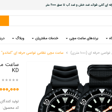
ی آنتی شوک، ضد خش و ضد آب تا عمق 2000 متر.
اه
برندهای ساعت مچی
خدمات مشتریان
وبلاگ
دربا
 حرفه ای (1000 متری)
ساعت مچی نظامی غواصی حرفه ای "کماندو" CB-1000-KD
KD
43,000,000 
تولید کنندگان
کد محصول: