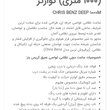
(1000 متری) کوارتز
CHRIS BENZ DEEP 1000M
ساعت نظامی غواصی حرفه ای
، طراحی شده برای سخت ترین
شرایط، ساعتی قابل اعتماد در همه حال. مناسب
نظامیان و غواصان
،
تقدیر شده توسط نیروی نظامی آلمان.
مجهز به شیر مخصوص فرار هیلوم برای جلوگیری از افزایش فشار و
شکستن شیشه ساعت جهت غواصان صنعتی حرفه ای، تکنیکال و
نظامی. (پرفروش ترین مدل
Chris Benz
).
خصوصیات
ساعت مچی
نظامی غواصی عمیق
کریس بنز
:
فولاد ضد زنگ دریایی با درب پیچی.
شماره سریال مخصوص حک شده در پشت درب.
سیستم دقیق کوارتز حرکت با کیفیت بالا.
شیر اتوماتیک مخصوص هلیوم.
ضد آب تا عمق 1000 متر (100 بار).
دارای تقویم و شماره های شب رنگ.
شیشه کریستالی از یاقوت با گرید 10.
ناب زمان سنج (بزل) گردشی یک طرفه که روی بدنه پیچ شده.
بند لاستیکی با کیفیت بالا و بسیار با دوام با خلاصه جداول