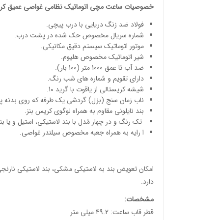
خصوصیات
ساعت مچی
اتوماتیک نظامی غواصی عمیق
کری
فولاد ضد زنگ دریایی با درب پیچی.
شماره سریال مخصوص حک شده در پشت درب.
موتور اتوماتیک سیستم دقیق مکانیکی.
شیر اتوماتیک مخصوص هلیوم.
ضد آب تا عمق 1000 متر (100 بار).
دارای تقویم و شماره های شب رنگ.
شیشه کریستالی از یاقوت با گرید 10.
ناب زمان سنج (بزل) گردشی یک طرفه که روی بدنه پ
بند نایلونی مقاوم به همراه لوگوی کریس بنز.
تک رنگ و در چهار مُدل با بند لاستیکی، استیل و یا بند 
ا رایه به همراه جعبه مخصوص سیلندر غواصی.
امکان تعویض بند به لاستیکی مشکی، بند لاستیکی نارنجی،
دارد.
مشخصات
:
قطر قاب ساعت: 49.2 میلی متر