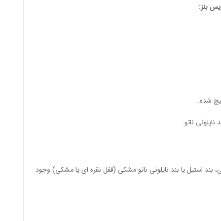
س بنز
:
یچ شده.
نایلونی ناتو.
 بند استیل یا بند نایلونی ناتو مشکی (قفل نقره ای یا مشکی) وجود