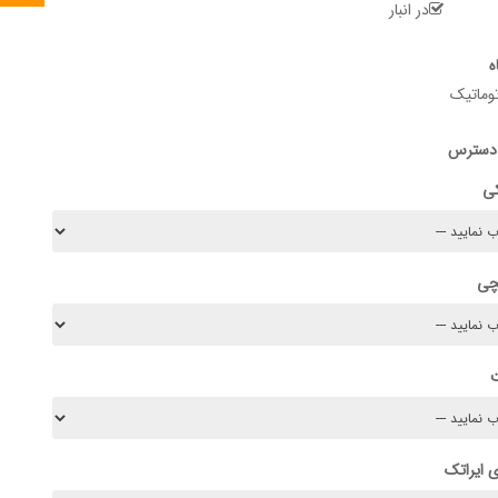
در انبار
ه
وماتیک
 دسترس
کی
چی
 ایراتک