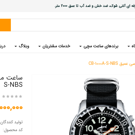
ی آنتی شوک، ضد خش و ضد آب تا عمق 2000 متر.
اه
برندهای ساعت مچی
خدمات مشتریان
وبلاگ
دربا
CB-1000A-S-
S-NBS
43,000,000 
تولید کنندگان
کد محصول: