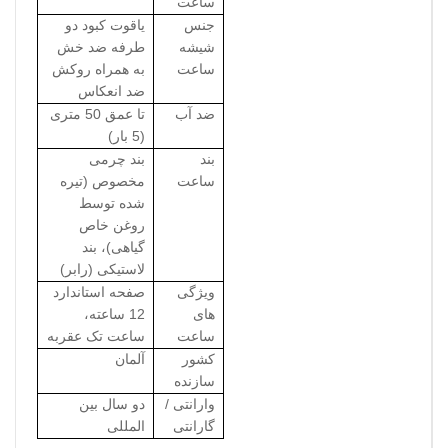
ساعت
جنس
یاقوت کبود دو
شیشه
طرفه ضد خش
ساعت
به همراه روکش
ضد انعکاس
ضد آب
تا عمق 50 متری
(5 بار)
بند
بند چرمی
ساعت
مخصوص (تیره
شده توسط
روغن خاص
گیاهی)، بند
لاستیکی (رابر)
ویژگی
صفحه استاندارد
های
12 ساعته،
ساعت
ساعت تک عقربه
کشور
آلمان
سازنده
وارانتی /
دو سال بین
گارانتی
المللی