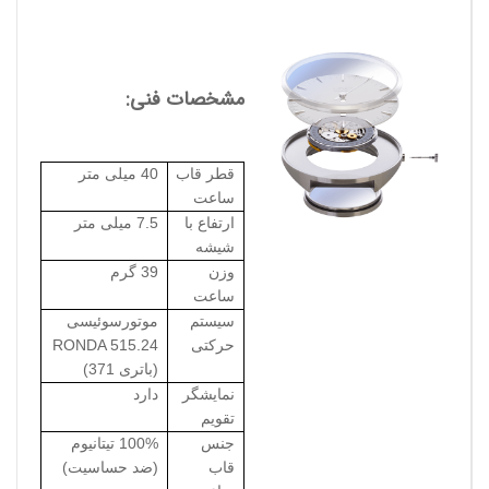
مشخصات فنی:
قطر قاب
40 میلی متر
ساعت
ارتفاع با
7.5 میلی متر
شیشه
وزن
39 گرم
ساعت
سیستم
موتورسوئیسی
حرکتی
RONDA 515.24
(باتری 371)
نمایشگر
دارد
تقویم
جنس
100% تیتانیوم
قاب
(ضد حساسیت)