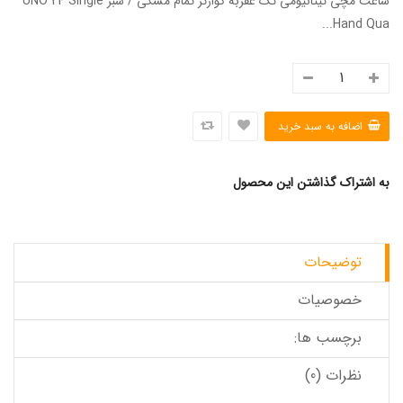
ساعت مچی تیتانیومی تک عقربه کوارتز تمام مشکی / سبز UNO 24 Single
Hand Qua...
به اشتراک گذاشتن این محصول
توضیحات
خصوصیات
برچسب ها:
نظرات (0)