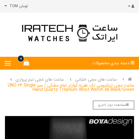
تومان TOM
0
دسته بندی محصولات
ساعت های مچی خلبانی
ساعت های مُچی تیم پروازی
ساعت مچی تیتانیومی تک عقربه کوارتز تمام مشکی / سبز UNO 24 Single
Hand Quartz Titanium Wrist Watch All Black/Green
مشاهده نوار کناری