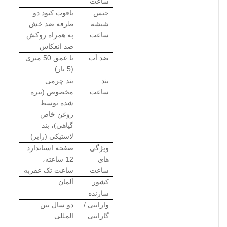
ساعت
جنس
یاقوت کبود دو
شیشه
طرفه ضد خش
ساعت
به همراه روکش
ضد انعکاس
ضد آب
تا عمق 50 متری
(5 بار)
بند
بند چرمی
ساعت
مخصوص (تیره
شده توسط
روغن خاص
گیاهی)، بند
لاستیکی (رابر)
ویژگی
صفحه استاندارد
های
12 ساعته،
ساعت
ساعت تک عقربه
کشور
آلمان
سازنده
وارانتی /
دو سال بین
گارانتی
المللی