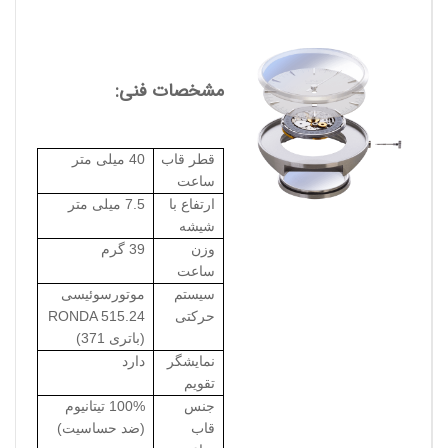
مشخصات فنی:
قطر قاب
40 میلی متر
ساعت
ارتفاع با
7.5 میلی متر
شیشه
وزن
39 گرم
ساعت
سیستم
موتورسوئیسی
حرکتی
RONDA 515.24
(باتری 371)
نمایشگر
دارد
تقویم
جنس
100% تیتانیوم
قاب
(ضد حساسیت)