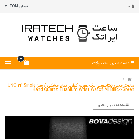
تومان TOM
0
دسته بندی محصولات
ساعت مچی تیتانیومی تک عقربه کوارتز تمام مشکی / سبز UNO 24 Single
Hand Quartz Titanium Wrist Watch All Black/Green
مشاهده نوار کناری