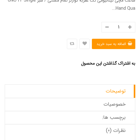
ساعت مچی تیتانیومی تک عقربه کوارتز تمام مشکی / سبز UNO 24 Single
Hand Qua...
به اشتراک گذاشتن این محصول
توضیحات
خصوصیات
برچسب ها:
نظرات (0)