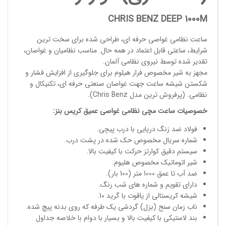
CHRIS BENZ DEEP 1000M
ساعت نظامی غواصی حرفه ای
، طراحی شده برای سخت ترین
شرایط، ساعتی قابل اعتماد در همه حال. مناسب
نظامیان و غواصان
،
تقدیر شده توسط نیروی نظامی آلمان.
مجهز به شیر مخصوص فرار هیلوم برای جلوگیری از افزایش فشار و
شکستن شیشه ساعت جهت غواصان صنعتی حرفه ای، تکنیکال و
نظامی. (پرفروش ترین مدل
Chris Benz
).
خصوصیات
ساعت مچی
نظامی غواصی عمیق
کریس بنز
:
فولاد ضد زنگ دریایی با درب پیچی.
شماره سریال مخصوص حک شده در پشت درب.
سیستم دقیق کوارتز حرکت با کیفیت بالا.
شیر اتوماتیک مخصوص هلیوم.
ضد آب تا عمق 1000 متر (100 بار).
دارای تقویم و شماره های شب رنگ.
شیشه کریستالی از یاقوت با گرید 10.
ناب زمان سنج (بزل) گردشی یک طرفه که روی بدنه پیچ شده.
بند لاستیکی با کیفیت بالا و بسیار با دوام با خلاصه جداول