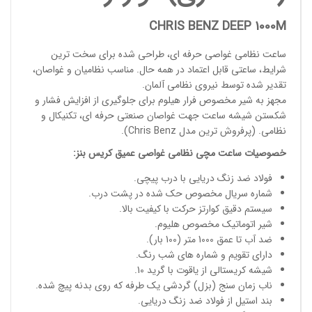
CHRIS BENZ DEEP 1000M
ساعت نظامی غواصی حرفه ای
، طراحی شده برای سخت ترین
شرایط، ساعتی قابل اعتماد در همه حال. مناسب
نظامیان و غواصان
،
تقدیر شده توسط نیروی نظامی آلمان.
مجهز به شیر مخصوص فرار هیلوم برای جلوگیری از افزایش فشار و
شکستن شیشه ساعت جهت غواصان صنعتی حرفه ای، تکنیکال و
نظامی. (پرفروش ترین مدل
Chris Benz
).
خصوصیات
ساعت مچی
نظامی غواصی عمیق
کریس بنز
:
فولاد ضد زنگ دریایی با درب پیچی.
شماره سریال مخصوص حک شده در پشت درب.
سیستم دقیق کوارتز حرکت با کیفیت بالا.
شیر اتوماتیک مخصوص هلیوم.
ضد آب تا عمق 1000 متر (100 بار).
دارای تقویم و شماره های شب رنگ.
شیشه کریستالی از یاقوت با گرید 10.
ناب زمان سنج (بزل) گردشی یک طرفه که روی بدنه پیچ شده.
بند استیل از فولاد ضد زنگ دریایی.