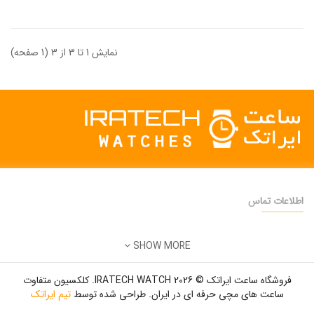
نمایش 1 تا 3 از 3 (1 صفحه)
اطلاعات تماس
دفتر فروش:
تهران
SHOW MORE
تلفن:
22500904 - 28425473
ایمیل:
info@iratechwatch.ir
فروشگاه ساعت ایراتک © 2026 IRATECH WATCH. کلکسیون متفاوت
زمان کاری:
8 صبح تا 5 عصر
ساعت های مچی حرفه ای در ایران. طراحی شده توسط
تیم ایراتک