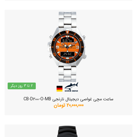
2 تا 3 روز دیگر
ساعت مچی غواصی دیجیتال نارنجی CB-D200-O-MB
20,000,000 تومان