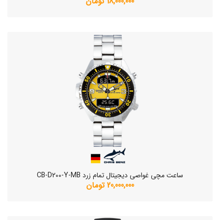
18,000,000 تومان
ساعت مچی غواصی دیجیتال تمام زرد CB-D200-Y-MB
20,000,000 تومان