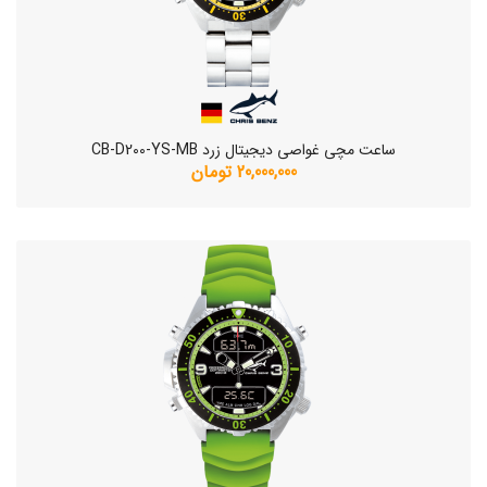
ساعت مچی غواصی دیجیتال زرد CB-D200-YS-MB
20,000,000 تومان