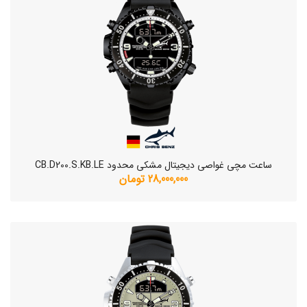
ساعت مچی غواصی دیجیتال مشکی محدود CB.D200.S.KB.LE
28,000,000 تومان