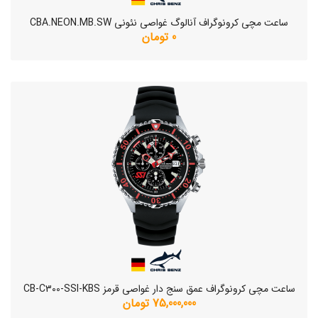
ساعت مچی کرونوگراف آنالوگ غواصی نئونی CBA.NEON.MB.SW
0 تومان
ساعت مچی کرونوگراف عمق سنج دار غواصی قرمز CB-C300-SSI-KBS
75,000,000 تومان