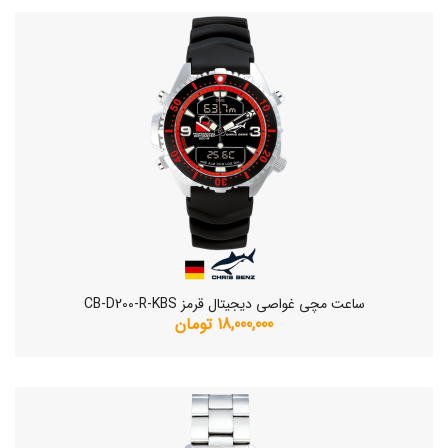
ساعت مچی غواصی دیجیتال قرمز CB-D200-R-KBS
18,000,000 تومان