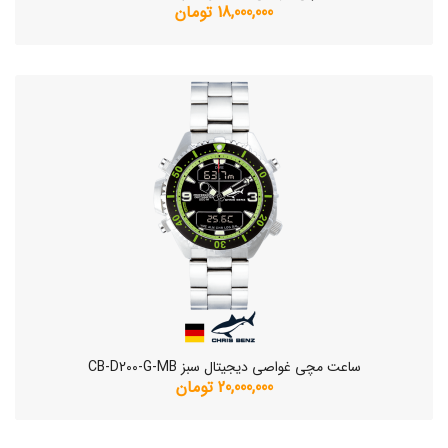
18,000,000 تومان
ساعت مچی غواصی دیجیتال سبز CB-D200-G-MB
20,000,000 تومان