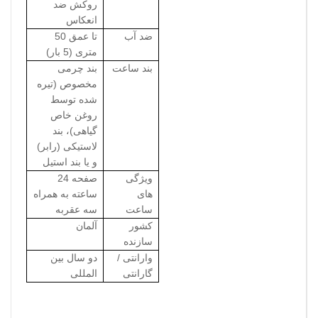
روکش ضد
انعکاس
ضد آب
تا عمق 50
متری (5 بار)
بند ساعت
بند چرمی
مخصوص (تیره
شده توسط
روغن خاص
گیاهی)، بند
لاستیکی (رابر)
و یا بند استیل
ویژگی
صفحه 24
های
ساعته به همراه
ساعت
سه عقربه
کشور
آلمان
سازنده
وارانتی /
دو سال بین
گارانتی
المللی