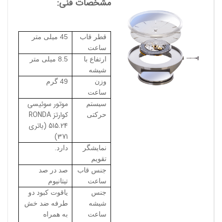
مشخصات فنی:
قطر قاب
45 میلی متر
ساعت
ارتفاع با
8.5 میلی متر
شیشه
وزن
49 گرم
ساعت
موتور سوئیسی
سیستم
کوارتز RONDA
حرکتی
515.24 (باتری
371)
نمایشگر
دارد.
تقویم
جنس قاب
صد در صد
ساعت
تیتانیوم
جنس
یاقوت کبود دو
شیشه
طرفه ضد خش
ساعت
به همراه