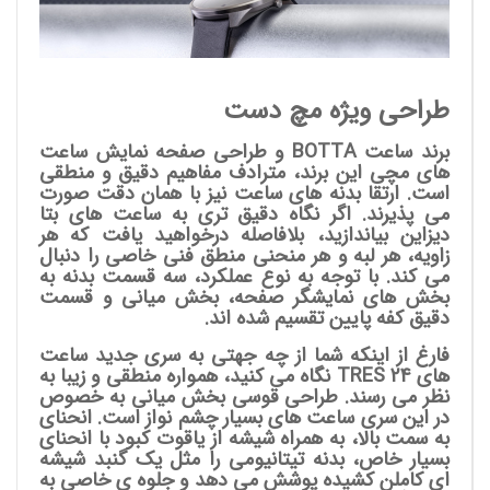
طراحی ویژه مچ دست
برند ساعت
BOTTA
و طراحی صفحه نمایش ساعت
های مچی این برند، مترادف مفاهیم دقیق و منطقی
است. ارتقا بدنه های ساعت نیز با همان دقت صورت
می پذیرند. اگر نگاه دقیق تری به ساعت های بتا
دیزاین بیاندازید، بلافاصله درخواهید یافت که هر
زاویه، هر لبه و هر منحنی منطق فنی خاصی را دنبال
می کند. با توجه به نوع عملکرد، سه قسمت بدنه به
بخش های نمایشگر صفحه، بخش میانی و قسمت
دقیق کفه پایین تقسیم شده اند.
فارغ از اینکه شما از چه جهتی به سری جدید ساعت
های TRES 24 نگاه می کنید، همواره منطقی و زیبا به
نظر می رسند. طراحی قوسی بخش میانی به خصوص
در این سری ساعت های بسیار چشم نواز است. انحنای
به سمت بالا، به همراه شیشه از یاقوت کبود با انحنای
بسیار خاص، بدنه تیتانیومی را مثل یک گنبد شیشه
ای کاملن کشیده پوشش می دهد و جلوه ی خاصی به