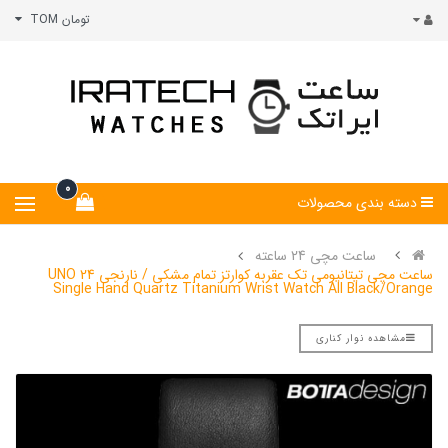
تومان TOM
0
دسته بندی محصولات
ساعت مچی 24 ساعته
ساعت مچی تیتانیومی تک عقربه کوارتز تمام مشکی / نارنجی UNO 24
Single Hand Quartz Titanium Wrist Watch All Black/Orange
مشاهده نوار کناری