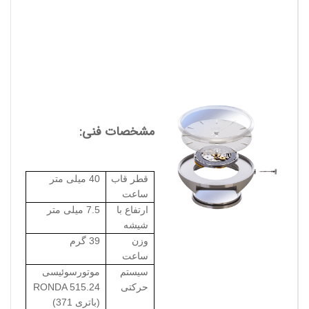
مشخصات فنی:
قطر قاب
40 میلی متر
ساعت
ارتفاع با
7.5 میلی متر
شیشه
وزن
39 گرم
ساعت
سیستم
موتورسوئیسی
حرکتی
RONDA 515.24
(باتری 371)