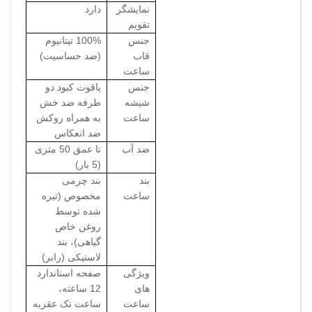
نمایشگر
دارد
تقویم
جنس
100% تیتانیوم
قاب
(ضد حساسیت)
ساعت
جنس
یاقوت کبود دو
شیشه
طرفه ضد خش
ساعت
به همراه روکش
ضد انعکاس
ضد آب
تا عمق 50 متری
(5 بار)
بند
بند چرمی
ساعت
مخصوص (تیره
شده توسط
روغن خاص
گیاهی)، بند
لاستیکی (رابر)
ویژگی
صفحه استاندارد
های
12 ساعته،
ساعت
ساعت تک عقربه