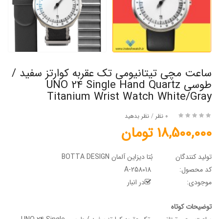
ساعت مچی تیتانیومی تک عقربه کوارتز سفید /
طوسی UNO 24 Single Hand Quartz
Titanium Wrist Watch White/Gray
0 نظر
/
نظر بدهید
18,500,000 تومان
تولید کنندگان
بُتا دیزاین آلمان BOTTA DESIGN
کد محصول:
A-258018
موجودی:
در انبار
توضیحات کوتاه