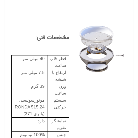
مشخصات فنی:
قطر قاب
40 میلی متر
ساعت
ارتفاع با
7.5 میلی متر
شیشه
وزن
39 گرم
ساعت
سیستم
موتورسوئیسی
حرکتی
RONDA 515.24
(باتری 371)
نمایشگر
دارد
تقویم
جنس
100% تیتانیوم