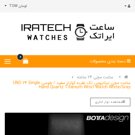
تومان TOM
0
دسته بندی محصولات
ساعت مچی 24 ساعته
ساعت مچی تیتانیومی تک عقربه کوارتز سفید / طوسی UNO 24 Single
Hand Quartz Titanium Wrist Watch White/Gray
مشاهده نوار کناری