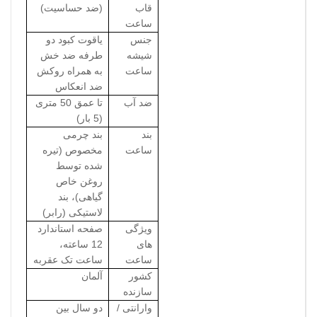
قاب
(ضد حساسیت)
ساعت
جنس
یاقوت کبود دو
شیشه
طرفه ضد خش
ساعت
به همراه روکش
ضد انعکاس
ضد آب
تا عمق 50 متری
(5 بار)
بند
بند چرمی
ساعت
مخصوص (تیره
شده توسط
روغن خاص
گیاهی)، بند
لاستیکی (رابر)
ویژگی
صفحه استاندارد
های
12 ساعته،
ساعت
ساعت تک عقربه
کشور
آلمان
سازنده
وارانتی /
دو سال بین