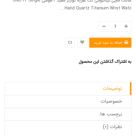
ساعت مچی تیتانیومی تک عقربه کوارتز سفید / طوسی UNO 24 Single
Hand Quartz Titanium Wrist Watc...
به اشتراک گذاشتن این محصول
توضیحات
خصوصیات
برچسب ها:
نظرات (0)