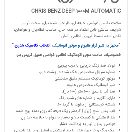
CHRIS BENZ DEEP 1000M AUTOMATIC
ساعت نظامی غواصی حرفه ای
، طراحی شده برای سخت ترین
شرایط، ساعتی قابل اعتماد در همه حال. مناسب نظامیان و
غواصان
،
تقدیر شده توسط
نیروی نظامی آلمان
.
"
مجهز به شیر فرار هلیوم و موتور اتوماتیک
،
انتخاب کلاسیک مُدرن
."
خصوصیات
ساعت مچی
اتوماتیک نظامی غواصی عمیق
کریس بنز
:
فولاد ضد زنگ دریایی با درب پیچی.
شماره سریال مخصوص حک شده در پشت درب.
موتور اتوماتیک سیستم دقیق مکانیکی.
شیر اتوماتیک مخصوص هلیوم.
ضد آب تا عمق 1000 متر (100 بار).
دارای تقویم و شماره های شب رنگ.
شیشه کریستالی از یاقوت با گرید 10.
ناب زمان سنج (بزل) گردشی یک طرفه که روی بدنه پیچ شده.
بند لاستیکی با کیفیت بالا و بسیار با دوام با خلاصه جداول
غواصی بدون نیاز به برداشت فشار.
تک رنگ و در چهار مُدل با بند لاستیکی، استیل و یا بند نایلونی