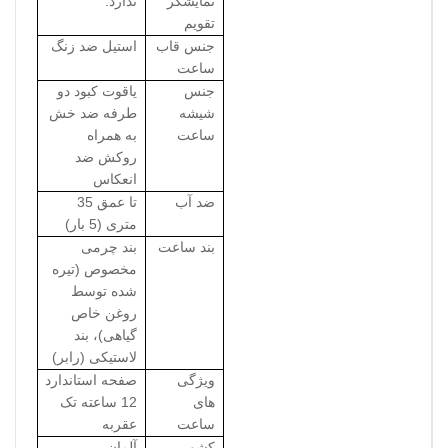
نمایشگر
ندارد.
تقویم
جنس قاب
استیل ضد زنگ
ساعت
جنس
یاقوت کبود دو
شیشه
طرفه ضد خش
ساعت
به همراه
روکش ضد
انعکاس
ضد آب
تا عمق 35
متری (5 بار)
بند ساعت
بند چرمی
مخصوص (تیره
شده توسط
روغن خاص
گیاهی)، بند
لاستیکی (رابر)
ویژگی
صفحه استاندارد
های
12 ساعته تک
ساعت
عقربه
کشور
آلمان