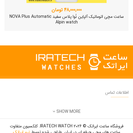
48,000,000 تومان
ساعت مچی اتوماتیک آلپاین نُوا پلاس سفید NOVA Plus Automatic
Alpin watch
اطلاعات تماس
دفتر فروش:
تهران
SHOW MORE
تلفن:
22500904 - 28425473
ساعت مچی سوئیسی SLOW "AM/PM" – 01..
ایمیل:
info@iratechwatch.ir
12,500,000 تومان
فروشگاه ساعت ایراتک © 2026 IRATECH WATCH. کلکسیون متفاوت
زمان کاری:
8 صبح تا 5 عصر
ساعت های مچی حرفه ای در ایران. طراحی شده توسط
تیم ایراتک