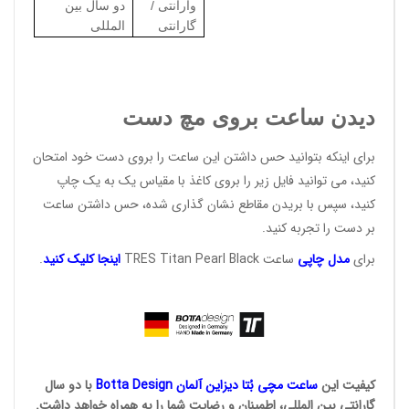
وارانتی /
دو سال بین
گارانتی
المللی
دیدن ساعت بروی مچ دست
برای اینکه بتوانید حس داشتن این ساعت را بروی دست خود امتحان
کنید، می توانید فایل زیر را بروی کاغذ با مقیاس یک به یک چاپ
کنید، سپس با بریدن مقاطع نشان گذاری شده، حس داشتن ساعت
بر دست را تجربه کنید.
برای
مد
ل
چا
پی
ساعت TRES Titan Pearl Black
اینج
ا کلی
ک
کن
ی
د
.
کیفیت این
ساعت مچی بُتا
دیزاین آلمان
Botta Design
با دو سال
گارانتی بین المللی، اطمینان و رضایت شما را به همراه خواهد داشت.