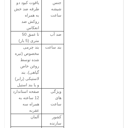
جنس
یاقوت کبود دو
شیشه
طرفه ضد خش
ساعت
به همراه
روکش ضد
انعکاس
ضد آب
تا عمق 50
متری (5 بار)
بند ساعت
بند چرمی
مخصوص (تیره
شده توسط
روغن خاص
گیاهی)، بند
لاستیکی (رابر)
و یا بند استیل
ویژگی
صفحه استاندارد
های
12 ساعته به
ساعت
همراه سه
عقربه
کشور
آلمان
سازنده