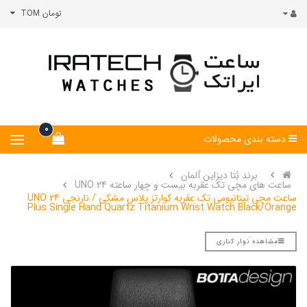
تومان TOM
0
دسته بندی محصولات
برند بُتا دیزاین آلمان
ساعت های مچی تک عقربه بیست و چهار ساعته UNO 24
ساعت مچی تیتانیومی تک عقربه کوارتز پلاس مشکی / نارنجی UNO 24
Plus Single Hand Quartz Titanium Wrist Watch Black/Orange
مشاهده نوار کناری