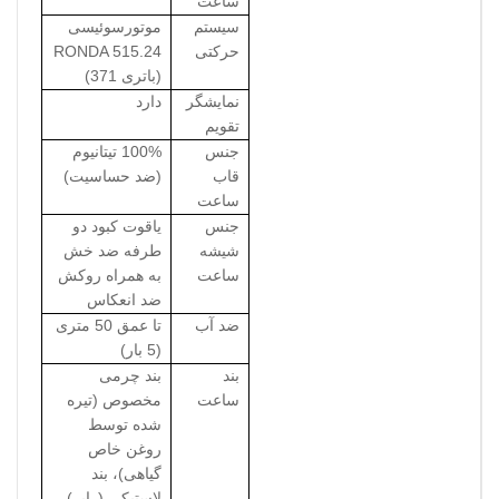
ساعت
سیستم
موتورسوئیسی
حرکتی
RONDA 515.24
(باتری 371)
نمایشگر
دارد
تقویم
جنس
100% تیتانیوم
قاب
(ضد حساسیت)
ساعت
جنس
یاقوت کبود دو
شیشه
طرفه ضد خش
ساعت
به همراه روکش
ضد انعکاس
ضد آب
تا عمق 50 متری
(5 بار)
بند
بند چرمی
ساعت
مخصوص (تیره
شده توسط
روغن خاص
گیاهی)، بند
لاستیکی (رابر)