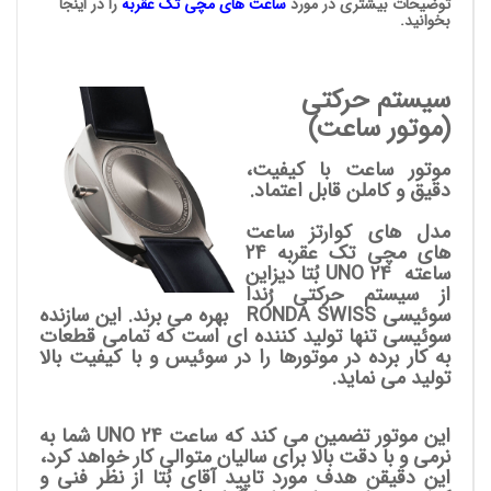
توضیحات بیشتری در مورد
ساعت های مچی
تک عقربه
را در اینجا
بخوانید.
سیستم حرکتی
(موتور ساعت)
موتور ساعت با کیفیت،
دقیق و کاملن قابل اعتماد.
مدل های کوارتز ساعت
های مچی تک عقربه 24
ساعته UNO 24
بُتا دیزاین
از سیستم حرکتی رُندا
سوئیسی RONDA SWISS بهره می برند. این سازنده
سوئیسی تنها تولید کننده ای است که تمامی قطعات
به کار برده در موتورها را در سوئیس و با کیفیت بالا
تولید می نماید.
این موتور تضمین می کند که ساعت UNO 24 شما به
نرمی و با دقت بالا برای سالیان متوالی کار خواهد کرد،
این دقیقن هدف مورد تایید آقای بُتا از نظر فنی و