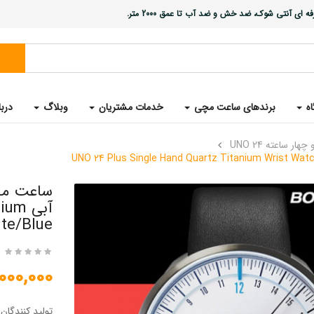
ی آنتی شوک، ضد خش و ضد آب تا عمق 2000 متر.
اه
برندهای ساعت مچی
خدمات مشتریان
وبلاگ
دربا
ساعته UNO 24
ساعت مچی
آبی 
te/Blue
28,000,000 
تولید کنندگان