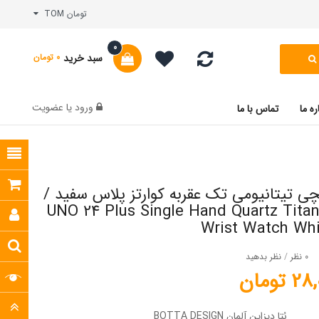
تومان TOM
0
سبد خرید
0 تومان
ورود
یا
عضویت
ره ما
تماس با ما
 تیتانیومی تک عقربه کوارتز پلاس سفید /
UNO 24 Plus Single Hand Quartz Titanium
Wrist Watch Whi
0 نظر
/
نظر بدهید
تومان
بُتا دیزاین آلمان BOTTA DESIGN