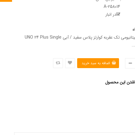
A-258014
در انبار
ه
ساعت مچی تیتانیومی تک عقربه کوارتز پلاس سفید / آبی UNO 24 Plus Single
اشتن این محصول