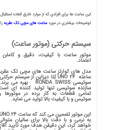
این ساعت ها برای افرادی که از موارد خارق العاده استقبال
وئیسی
SLO
توضیحات بیشتری در مورد
ساعت های مچی
تک عقربه
را 
سیستم حرکتی (موتور ساعت)
موتور ساعت با کیفیت، دقیق و کاملن ق
اعتماد.
ساعته UNO 24
بُتا دیزاین
از سیستم حرکتی ر
سوئیسی RONDA SWISS بهره می بر
سازنده سوئیسی تنها تولید کننده ای است
تمامی قطعات به کار برده در موتورها را
سوئیس و با کیفیت بالا تولید می نماید.
به نرمی و با دقت بالا برای سالیان متوالی
خواهد کرد، این دقیقن هدف مورد تایید آقای 