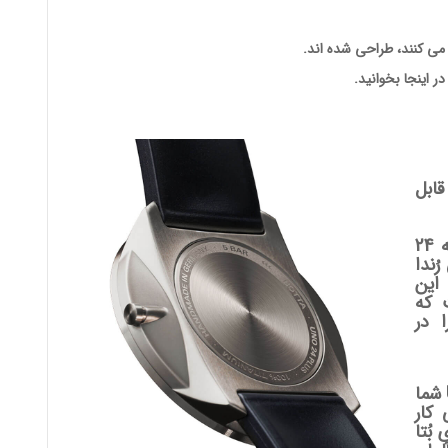
 می کنند، طراحی شده اند.
در اینجا بخوانید.
ابل
مدل های کوارتز ساعت های مچی تک عقربه 24
ُندا
ند. این
 که
 در
این موتور تضمین می کند که ساعت UNO 24 شما
 کار
بُتا