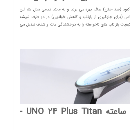
ود (ضد خش) صاف بهره می برند و به مانند تمامی مدل ها، این
 (برای جلوگیری از بازتاب و کاهش خوانایی) در دو طرف شیشه
یفیت باز تاب های ناخواسته را به درخشندگی مات و شفاف تبدیل می
ساعت های تک عقربه 24 ساعته UNO 24 Plus Titan -