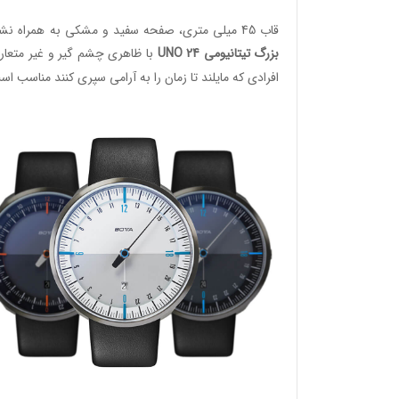
قاب 45 میلی متری، صفحه سفید و مشکی به همراه نشان گرهای ربع و رینگ آبی یا نارنجی.
بزرگ تیتانیومی UNO 24
با ظاهری چشم گیر و غیر متعار
افرادی که مایلند تا زمان را به آرامی سپری کنند مناسب اس